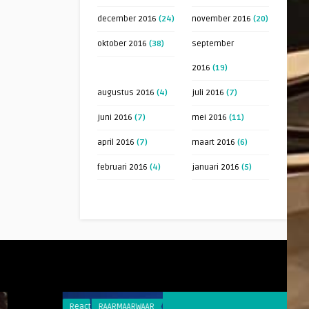
december 2016
(24)
november 2016
(20)
oktober 2016
(38)
september
2016
(19)
augustus 2016
(4)
juli 2016
(7)
juni 2016
(7)
mei 2016
(11)
april 2016
(7)
maart 2016
(6)
februari 2016
(4)
januari 2016
(5)
Reacties
RAARMAARWAAR
Reacties
RAARMAAR