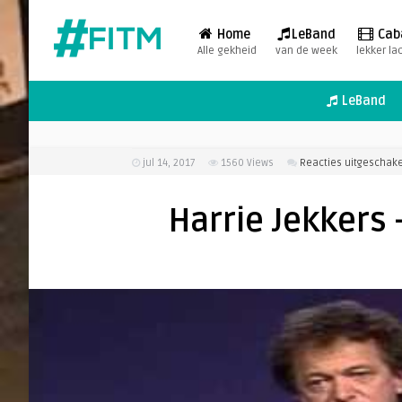
Home
LeBand
Cab
Alle gekheid
van de week
lekker la
LeBand
jul 14, 2017
1560
Views
Reacties uitgeschak
Harrie Jekkers 