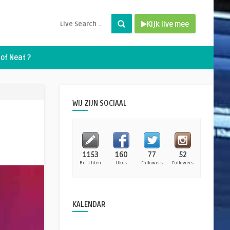
Kijk live mee
of Neat ?
WIJ ZIJN SOCIAAL
1153
160
77
52
Berichten
Likes
Followers
Followers
KALENDAR