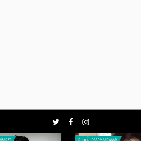
Reacties
RAARMAARWAAR