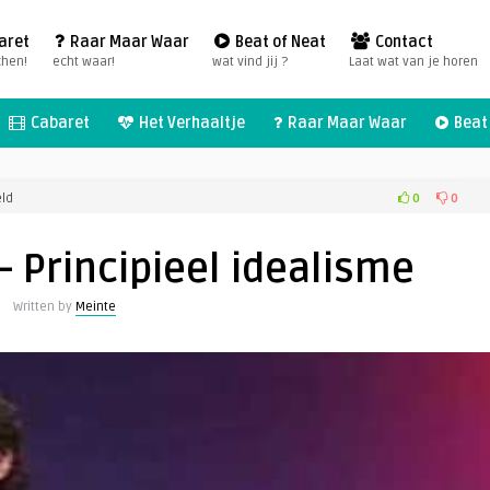
aret
Raar Maar Waar
Beat of Neat
Contact
chen!
echt waar!
wat vind jij ?
Laat wat van je horen
Cabaret
Het Verhaaltje
Raar Maar Waar
Beat 
voor
0
0
eld
Harrie
Jekkers
– Principieel idealisme
–
Principieel
Written by
Meinte
idealisme