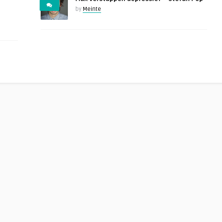
by
Meinte