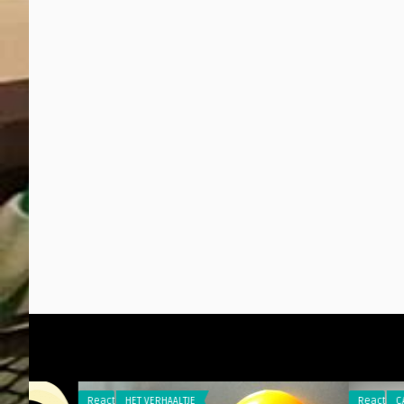
Reacties
HET VERHAALTJE
Reacties
CABARET