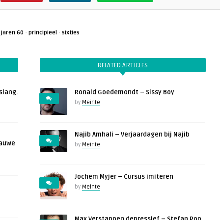
·
·
·
jaren 60
principieel
sixties
RELATED ARTICLES
slang.
Ronald Goedemondt – Sissy Boy
by
Meinte
Najib Amhali – Verjaardagen bij Najib
lauwe
by
Meinte
Jochem Myjer – Cursus imiteren
by
Meinte
Max Verstappen depressief – Stefan Pop