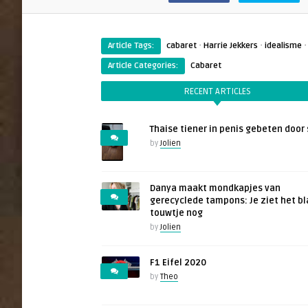
·
·
Article Tags:
cabaret
Harrie Jekkers
idealisme
Article Categories:
Cabaret
RECENT ARTICLES
Thaise tiener in penis gebeten door 
by
Jolien
Danya maakt mondkapjes van
gerecyclede tampons: Je ziet het b
touwtje nog
by
Jolien
F1 Eifel 2020
by
Theo