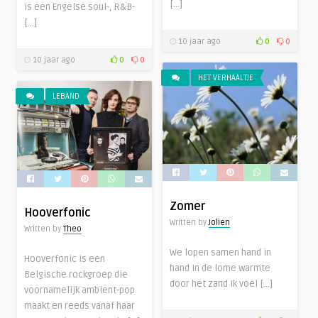
[…]
is een Engelse soul-, R&B-
[…]
10 jaar ago
0
0
10 jaar ago
0
0
HET VERHAALTJE
LEBAND
Zomer
Hooverfonic
Written by
Jolien
Written by
Theo
We lopen samen hand in
Hooverfonic is een
hand In de lome warmte
Belgische rockgroep die
door het zand Ik voel […]
voornamelijk ambient-pop
maakt en reeds vanaf haar