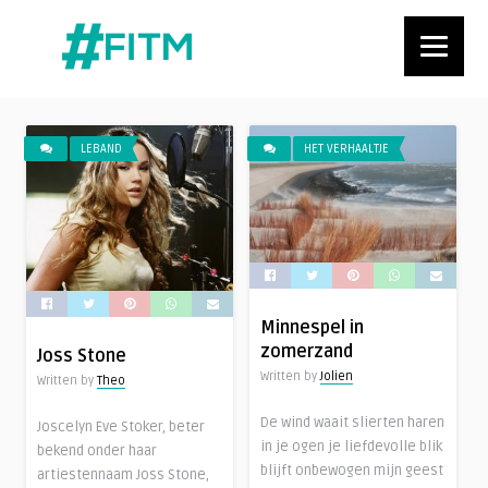
LEBAND
HET VERHAALTJE
Minnespel in
zomerzand
Joss Stone
Written by
Jolien
Written by
Theo
De wind waait slierten haren
Joscelyn Eve Stoker, beter
in je ogen je liefdevolle blik
bekend onder haar
blijft onbewogen mijn geest
artiestennaam Joss Stone,