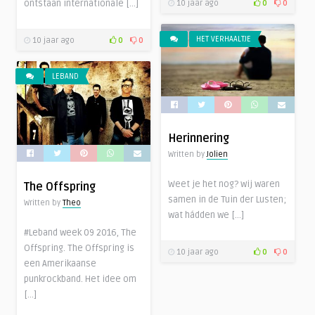
ontstaan internationale […]
10 jaar ago
0
0
HET VERHAALTJE
10 jaar ago
0
0
LEBAND
Herinnering
Written by
Jolien
Weet je het nog? wij waren
The Offspring
samen in de Tuin der Lusten;
Written by
Theo
wat hádden we […]
#Leband week 09 2016, The
Offspring. The Offspring is
10 jaar ago
0
0
een Amerikaanse
punkrockband. Het idee om
[…]