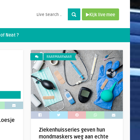
Kijk live mee
of Neat ?
RAARMAARWAAR
 Loesje
Ziekenhuisseries geven hun
mondmaskers weg aan echte