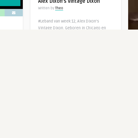
Alex Dixon’s Vintage Dixon
Written by
Theo
#Leband van week 12, Alex Dixon’s
Vintage Dixon. Geboren in Chicago en
daar opgevoed door […]
6 jaar ago
722
0
0
 die ook
met
RAARMAARWAAR
0
0
Startup zoekt medewerker die