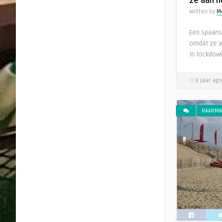
ze aan 
Written by
M
Een Spaans
omdat ze a
in lockdow
6 jaar ago
RAARMA