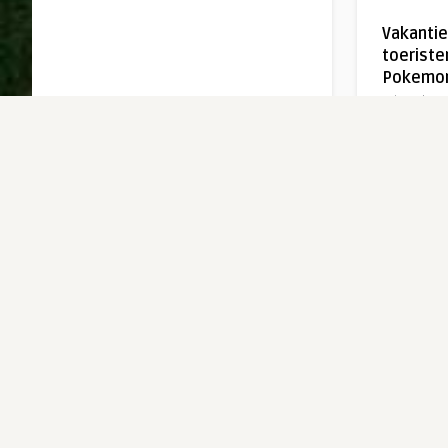
Vakantie
toeriste
Pokemon
Written by
M
Het Vakant
vanmiddag 
naar huis 
6 jaar ago