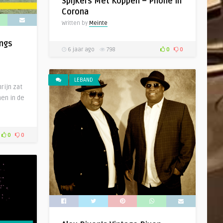
Spijkers Met Koppen – Phone In
Corona
Written by
Meinte
angs
6 jaar ago
798
0
0
LEBAND
rijn zat
en in de
0
0