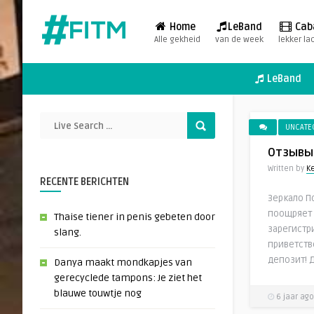
Home
LeBand
Cab
Alle gekheid
van de week
lekker la
LeBand
UNCATE
Отзывы
Written by
K
RECENTE BERICHTEN
Зеркало П
поощряет 
Thaise tiener in penis gebeten door
зарегистр
slang.
приветств
депозит! Д
Danya maakt mondkapjes van
gerecyclede tampons: Je ziet het
blauwe touwtje nog
6 jaar ago