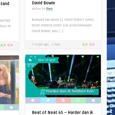
David Bowie
stand
Written by
Theo
#Leband van week 13, David Robert Jones,
jaardag
beter bekend onder zijn artiestennaam
door de
David Bowie, was […]
6 jaar ago
664
0
0
0
0
BEAT OF NEAT
Beat of Neat 45 – Harder dan ik