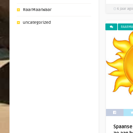
6 jaar ago
RaarMaarWaar
uncategorized
RAARMA
Spaanse