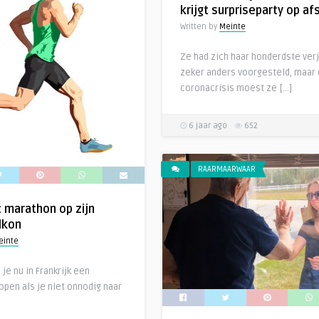
krijgt surpriseparty op af
Written by
Meinte
Ze had zich haar honderdste ver
zeker anders voorgesteld, maar 
coronacrisis moest ze […]
6 jaar ago
652
RAARMAARWAAR
 marathon op zijn
lkon
einte
 je nu in Frankrijk een
open als je niet onnodig naar