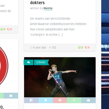
dokters
Maar
Written by
Meinte
ineel de
De teams van verschillende
Amerikaanse ziekenhuisseries hebben
hun steun aangeboden aan hun
0
0
‘collega’s’ in echte […]
6 jaar ago
722
0
0
LEBAND
0,