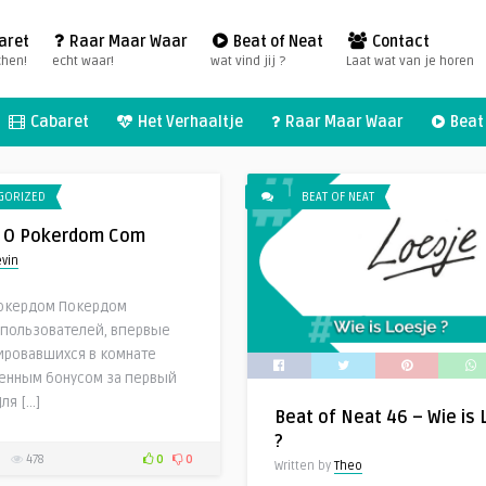
aret
Raar Maar Waar
Beat of Neat
Contact
chen!
echt waar!
wat vind jij ?
Laat wat van je horen
Cabaret
Het Verhaaltje
Raar Maar Waar
Beat 
GORIZED
BEAT OF NEAT
 О Pokerdom Com
evin
окердом Покердом
пользователей, впервые
ировавшихся в комнате
енным бонусом за первый
ля […]
Beat of Neat 46 – Wie is
?
478
0
0
Written by
Theo