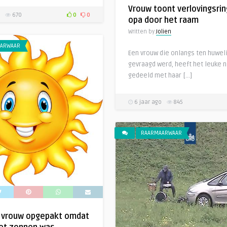
Vrouw toont verlovingsrin
670
0
0
opa door het raam
Written by
Jolien
ARWAAR
Een vrouw die onlangs ten huweli
gevraagd werd, heeft het leuke 
gedeeld met haar […]
6 jaar ago
845
RAARMAARWAAR
 vrouw opgepakt omdat