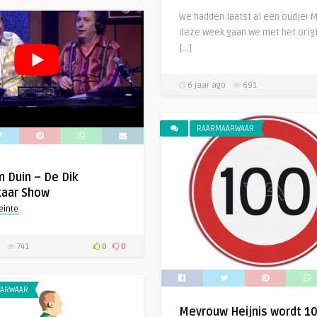
We hadden laatst al een oudje! 
deze week gaan we met het orig
[…]
6 jaar ago
691
RAARMAARWAAR
n Duin – De Dik
aar Show
einte
741
0
0
ARWAAR
Mevrouw Heijnis wordt 10