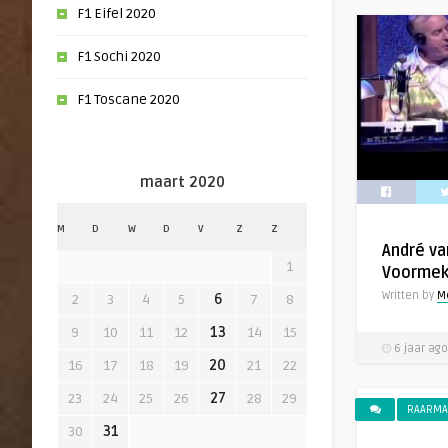
F1 Eifel 2020
F1 Sochi 2020
F1 Toscane 2020
maart 2020
M
D
W
D
V
Z
Z
André va
1
Voormek
Written by
M
2
3
4
5
6
7
8
9
10
11
12
13
14
15
6 jaar ago
16
17
18
19
20
21
22
23
24
25
26
27
28
29
RAARMA
30
31