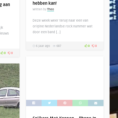
hebben kan!
g aan
Written by
Theo
Deze week weer terug naar een van
origine Nederlandse rock nummer wat
jk
door een band […]
nieuws
6 jaar ago
687
0
0
0
0