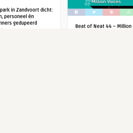
park in Zandvoort dicht:
n, personeel én
ners gedupeerd
Beat of Neat 44 – Million
einte
Voices
Written by
Theo
iepark in Zandvoort heeft
alle gasten en het personeel
Terug naar 2012 naar een artiest
gestuurd vanwege […]
samenwerkingen heeft gedaan 
Avicii Britney Spears, […]
663
0
0
6 jaar ago
621
RAARMAARWAAR