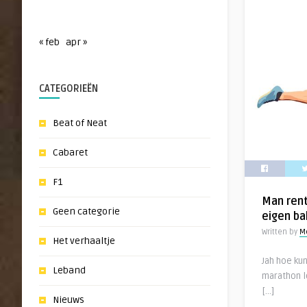
« feb
apr »
CATEGORIEËN
Beat of Neat
Cabaret
F1
Man rent
Geen categorie
eigen ba
Written by
M
Het verhaaltje
Jah hoe kun
Leband
marathon l
[…]
Nieuws