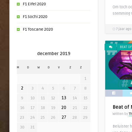
F1 Eifel 2020
Om toch oo
stemming t
F1 Sochi 2020
F1 Toscane 2020
7 jaar ago
BEAT OF
december 2019
M
D
W
D
V
Z
Z
1
2
3
4
5
6
7
8
9
10
11
12
13
14
15
Beat of 
16
17
18
19
20
21
22
Written by
T
23
24
25
26
27
28
29
Beluister 
30
31