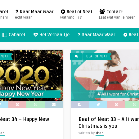
aret
Raar Maar Waar
Beat of Neat
Contact
chen!
echt waar!
wat vind jij ?
Laat wat van je horen
Cabaret
Het Verhaaltje
Raar Maar Waar
Beat 
 NEAT
BEAT OF NEAT
 Neat 34 – Happy New
Beat of Neat 33 – All i wa
Christmas is you
heo
Written by
Theo