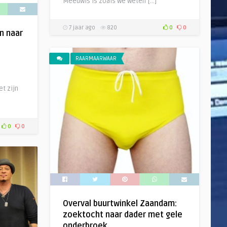
Meeuwis is zoals we weten […]
7 jaar ago
820
0
0
n naar
RAARMAARWAAR
t zijn
0
0
Overval buurtwinkel Zaandam:
zoektocht naar dader met gele
onderbroek