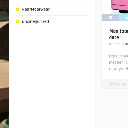
RaarMaarWaar
uncategorized
Man too
date
Written by
Do
Een Oekraï
met een j
onvergetel
7 jaar ago