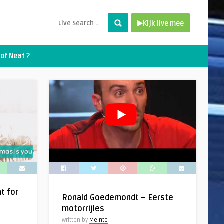
Kijk live mee
of Neat ?
nt for
Ronald Goedemondt – Eerste
motorrijles
Written by
Meinte