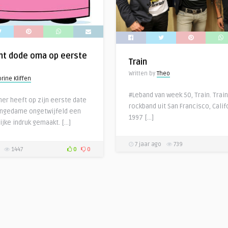
nt dode oma op eerste
Train
Written by
Theo
rine Kliffen
#Leband van week 50, Train. Train
ner heeft op zijn eerste date
rockband uit San Francisco, Califo
ongedame ongetwijfeld een
1997 […]
ijke indruk gemaakt. […]
7 jaar ago
739
1447
0
0