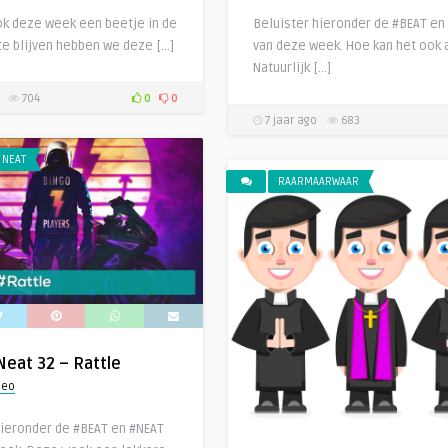
k deze week een beetje in de
Beluister hieronder de #BEAT en
e blijven hebben we deze […]
van deze week. Hoe kan het ook 
Natuurlijk […]
704
0
0
7 jaar ago
683
 NEAT
RAARMAARWAAR
Neat 32 – Rattle
heo
hieronder de #BEAT en #NEAT