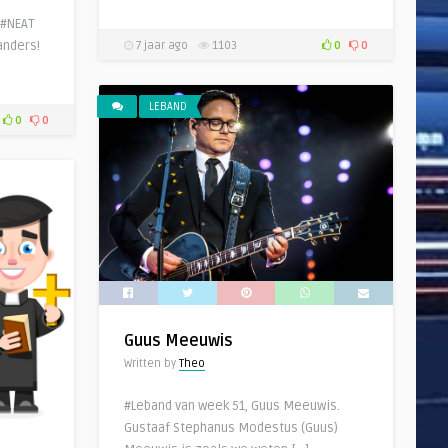
 #NEAT
anders!
7 jaar ago
1103
0
0
LEBAND
0
0
Guus Meeuwis
Written by
Theo
#Leband van week 51, Guus Meeuwis.
Gustaaf Stephanus Modestus (Guus)