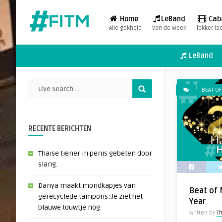
Home
LeBand
Cab
Alle gekheid
van de week
lekker la
LeBand
BEAT OF
RECENTE BERICHTEN
Thaise tiener in penis gebeten door
slang.
Danya maakt mondkapjes van
Beat of
gerecyclede tampons: Je ziet het
Year
blauwe touwtje nog
Written by
T