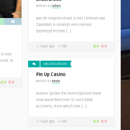
Written by
Jolien
Aan de Kepplerstraat in het centrum van
Zaandam is onlangs een overval
gepleegd bij een […]
7 jaar ago
708
0
0
 is een
rnië. In
UNCATEGORIZED
Pin Up Casino
Written by
Kevin
0
0
Aviator Spribe Pin Investigations have
now unearthed over 15 such bank
accounts, from which one […]
7 jaar ago
492
0
0