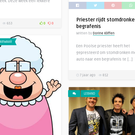
eek. Deze week een lekkere
Priester rijdt stomdronke
653
0
0
begrafenis
Written by
Dorine Kliffen
ARWAAR
Een Poolse priester heeft het
gepresteerd om stomdronken me
auto naar een begrafenis te […]
7 jaar ago
812
LEBAND