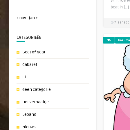
van deze w
beat in […]
« nov
jan »
7 jaar ago
CATEGORIEËN
RAARMA
Beat of Neat
Cabaret
F1
Geen categorie
Het verhaaltje
Leband
Nieuws