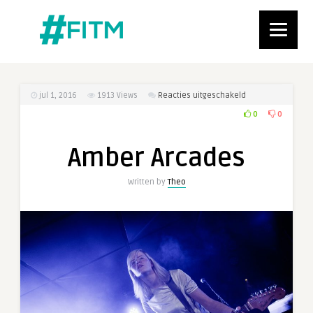
voor
jul 1, 2016
1913
Views
Reacties uitgeschakeld
Amber
0
0
Arcades
Amber Arcades
Written by
Theo