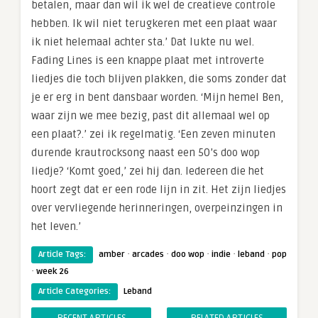
betalen, maar dan wil ik wel de creatieve controle
hebben. Ik wil niet terugkeren met een plaat waar
ik niet helemaal achter sta.’ Dat lukte nu wel.
Fading Lines is een knappe plaat met introverte
liedjes die toch blijven plakken, die soms zonder dat
je er erg in bent dansbaar worden. ‘Mijn hemel Ben,
waar zijn we mee bezig, past dit allemaal wel op
een plaat?.’ zei ik regelmatig. ‘Een zeven minuten
durende krautrocksong naast een 50’s doo wop
liedje? ‘Komt goed,’ zei hij dan. Iedereen die het
hoort zegt dat er een rode lijn in zit. Het zijn liedjes
over vervliegende herinneringen, overpeinzingen in
het leven.’
·
·
·
·
·
Article Tags:
amber
arcades
doo wop
indie
leband
pop
·
week 26
Article Categories:
Leband
RECENT ARTICLES
RELATED ARTICLES