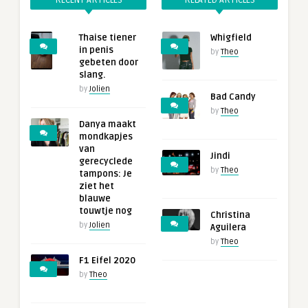
Thaise tiener
Whigfield
in penis
by
Theo
gebeten door
slang.
by
Jolien
Bad Candy
by
Theo
Danya maakt
mondkapjes
van
Jindi
gerecyclede
by
Theo
tampons: Je
ziet het
blauwe
touwtje nog
Christina
by
Jolien
Aguilera
by
Theo
F1 Eifel 2020
by
Theo