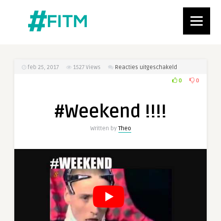
voor
feb 25, 2017
1527
Views
Reacties uitgeschakeld
#Weekend
0
0
!!!!
#Weekend !!!!
Written by
Theo