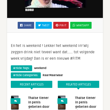
SHARE
TWEET
PIN IT
WHATSAPP
En het is weekend ! Lekker het weekend in! Wij
zeggen drink niet teveel want dat……. tot volgende
week vrijdag! Dan is er een nieuwe #FITM
Article Tags:
weekend
Article Categories:
RaarMaarWaar
RECENT ARTICLES
RELATED ARTICLES
Thaise tiener
Thaise tiener
in penis
in penis
gebeten door
gebeten door