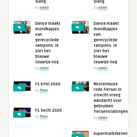
slang.
slang.
by
Jolien
by
Jolien
Danya maakt
Danya maakt
mondkapjes
mondkapjes
van
van
gerecyclede
gerecyclede
tampons: Je
tampons: Je
ziet het
ziet het
blauwe
blauwe
touwtje nog
touwtje nog
by
Jolien
by
Jolien
F1 Eifel 2020
Mysterieuze
rode fietser in
by
Theo
Utrecht vroeg
aandacht voor
gebruiken
F1 Sochi 2020
fietsenstallingen
by
Theo
by
Jolien
Supermarktketen