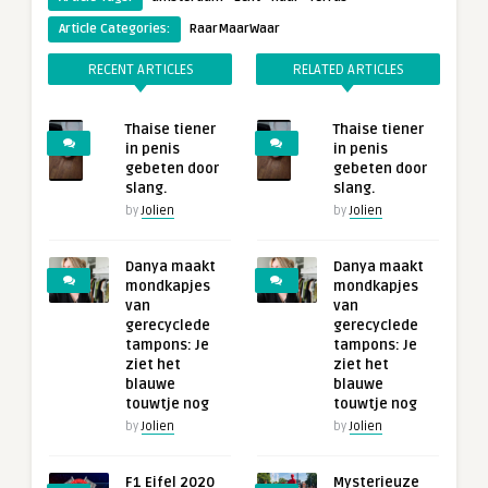
Article Categories:
RaarMaarWaar
RECENT ARTICLES
RELATED ARTICLES
Thaise tiener
Thaise tiener
in penis
in penis
gebeten door
gebeten door
slang.
slang.
by
Jolien
by
Jolien
Danya maakt
Danya maakt
mondkapjes
mondkapjes
van
van
gerecyclede
gerecyclede
tampons: Je
tampons: Je
ziet het
ziet het
blauwe
blauwe
touwtje nog
touwtje nog
by
Jolien
by
Jolien
F1 Eifel 2020
Mysterieuze