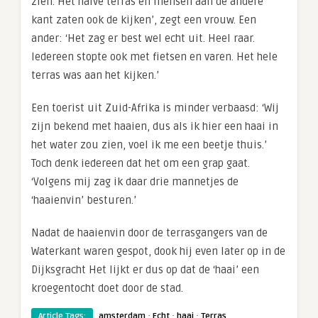
zien. Het halve terras en mensen aan de andere
kant zaten ook de kijken’, zegt een vrouw. Een
ander: ‘Het zag er best wel echt uit. Heel raar.
Iedereen stopte ook met fietsen en varen. Het hele
terras was aan het kijken.’
Een toerist uit Zuid-Afrika is minder verbaasd: ‘Wij
zijn bekend met haaien, dus als ik hier een haai in
het water zou zien, voel ik me een beetje thuis.’
Toch denk iedereen dat het om een grap gaat.
‘Volgens mij zag ik daar drie mannetjes de
‘haaienvin’ besturen.’
Nadat de haaienvin door de terrasgangers van de
Waterkant waren gespot, dook hij even later op in de
Dijksgracht Het lijkt er dus op dat de ‘haai’ een
kroegentocht doet door de stad.
·
·
·
Article Tags:
amsterdam
Echt
haai
Terras