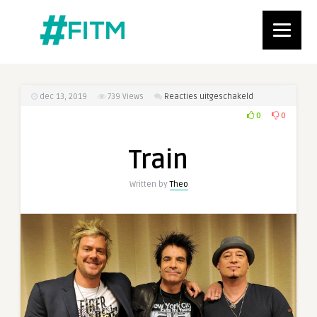
voor
dec 13, 2019
739
Views
Reacties uitgeschakeld
Train
0
0
Train
Written by
Theo