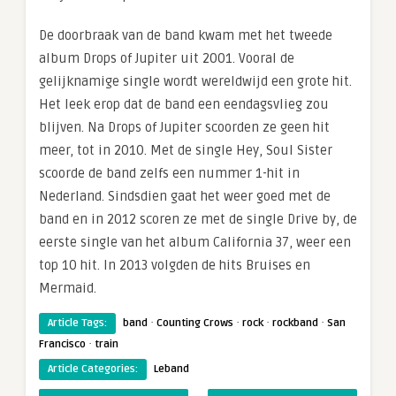
De doorbraak van de band kwam met het tweede
album Drops of Jupiter uit 2001. Vooral de
gelijknamige single wordt wereldwijd een grote hit.
Het leek erop dat de band een eendagsvlieg zou
blijven. Na Drops of Jupiter scoorden ze geen hit
meer, tot in 2010. Met de single Hey, Soul Sister
scoorde de band zelfs een nummer 1-hit in
Nederland. Sindsdien gaat het weer goed met de
band en in 2012 scoren ze met de single Drive by, de
eerste single van het album California 37, weer een
top 10 hit. In 2013 volgden de hits Bruises en
Mermaid.
·
·
·
·
Article Tags:
band
Counting Crows
rock
rockband
San
·
Francisco
train
Article Categories:
Leband