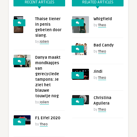
RECENT ARTICLES
RELATED ARTICLES
Thaise tiener
Whigfield
in penis
by
Theo
gebeten door
slang.
by
Jolien
Bad Candy
by
Theo
Danya maakt
mondkapjes
van
Jindi
gerecyclede
by
Theo
tampons: Je
ziet het
blauwe
touwtje nog
Christina
by
Jolien
Aguilera
by
Theo
F1 Eifel 2020
by
Theo