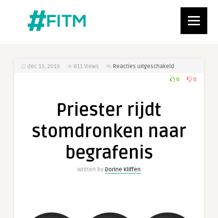
voor
dec 13, 2019
811
Views
Reacties uitgeschakeld
Priester
0
0
rijdt
stomdronken
Priester rijdt
naar
begrafenis
stomdronken naar
begrafenis
Written by
Dorine Kliffen