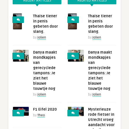
RECENT ARTICLES
RELATED ARTICLES
Thaise tiener
Thaise tiener
in penis
in penis
gebeten door
gebeten door
slang.
slang.
by
Jolien
by
Jolien
Danya maakt
Danya maakt
mondkapjes
mondkapjes
van
van
gerecyclede
gerecyclede
tampons: Je
tampons: Je
ziet het
ziet het
blauwe
blauwe
touwtje nog
touwtje nog
by
Jolien
by
Jolien
F1 Eifel 2020
Mysterieuze
rode fietser in
by
Theo
Utrecht vroeg
aandacht voor