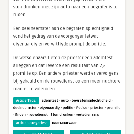
stomdronken met zijn auto naar een begrafenis te
rijden.
Een deelneemster aan de begrafenisplechtigheid
vond het gedrag van de voorganger ietwat
eigenaardig en verwittigde prompt de politie.
De wetsdienaars lieten de priester een ademtest
afleggen en dat leverde een resultaat van 2,5
promille op. Een andere priester werd er vervolgens
bij gehaald om de rouwdienst op een meer nuchtere
manier te voleinden.
·
·
·
Article Tags:
ademtest
auto
begrafenisplechtigheid
·
·
·
·
·
deelneemster
eigenaardig
politie
Poolse
priester
promille
·
·
·
·
Rijden
rouwdienst
Stomdronken
wetsdienaars
Article Categories:
RaarMaarWaar