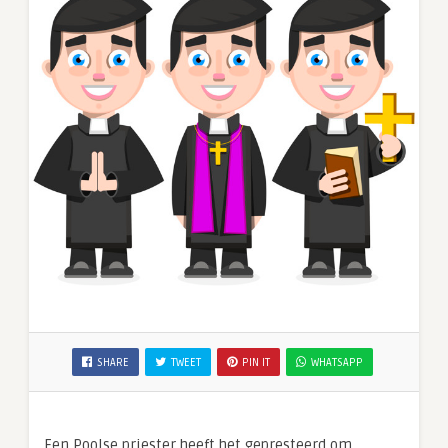
SHARE
TWEET
PIN IT
WHATSAPP
Een Poolse priester heeft het gepresteerd om