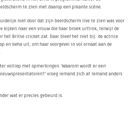
beeldscherm te zien met daarop een pikante scène.
uidelijk niet door dat zijn beeldscherm live te zien was voor
 te kijken naar een vrouw die haar broek uittrok, terwijl de
et Britse cricket zat. Daar bleef het niet bij: de actrice
top en beha uit, om haar voorgevel in vol ornaat aan de
.
tter volliep met opmerkingen. ‘Waarom wordt er een
 nieuwspresentatoren?’ vroeg iemand zich af. Iemand anders
der wat er precies gebeurd is.