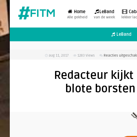
Home
LeBand
Cab
Alle gekheid
van de week
lekker la
LeBand
aug 11, 2017
1283
Views
Reacties uitgeschak
Redacteur kijkt 
blote borste