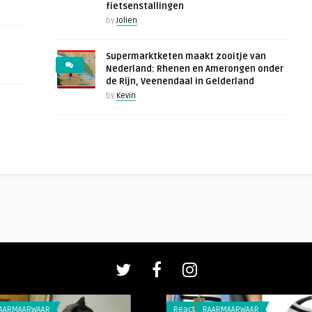
fietsenstallingen
by
Jolien
Supermarktketen maakt zooitje van
Nederland: Rhenen en Amerongen onder
de Rijn, Veenendaal in Gelderland
by
Kevin
AAR
Reacties
RAARMAARWAAR