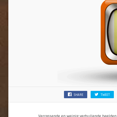
SHARE
TWEET
Verrassende en weinig verhullende beelden 