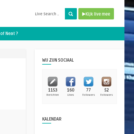
Kijk live mee
of Neat ?
WIJ ZIJN SOCIAAL
1153
160
77
52
Berichten
Likes
Followers
Followers
KALENDAR