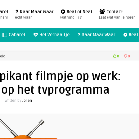
aret
Raar Maar Waar
Beat of Neat
Contact
chen!
echt waar!
wat vind jij ?
Laat wat van je horen
Cabaret
Het Verhaaltje
Raar Maar Waar
Beat 
voor
0
0
eld
Redacteur
kijkt
pikant filmpje op werk:
pikant
filmpje
n op het tvprogramma
op
werk:
Written by
Jolien
blote
borsten
op
het
tvprogramma