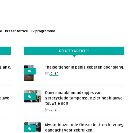
·
·
ne
Presentatrice
Tv programma
RELATED ARTICLES
slang.
Thaise tiener in penis gebeten door slang.
by
Jolien
Danya maakt mondkapjes van
lauwe
gerecyclede tampons: Je ziet het blauwe
touwtje nog
by
Jolien
Mysterieuze rode fietser in Utrecht vroeg
aandacht voor gebruiken