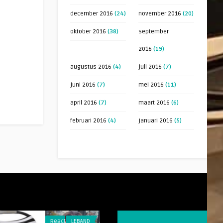
december 2016
(24)
november 2016
(20)
oktober 2016
(38)
september
2016
(19)
augustus 2016
(4)
juli 2016
(7)
juni 2016
(7)
mei 2016
(11)
april 2016
(7)
maart 2016
(6)
februari 2016
(4)
januari 2016
(5)
Reacties
LEBAND
Reacties
RAARMAAR