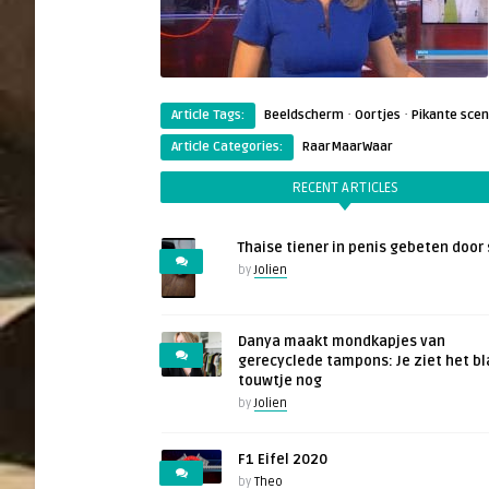
·
·
Article Tags:
Beeldscherm
Oortjes
Pikante sce
Article Categories:
RaarMaarWaar
RECENT ARTICLES
Thaise tiener in penis gebeten door 
by
Jolien
Danya maakt mondkapjes van
gerecyclede tampons: Je ziet het b
touwtje nog
by
Jolien
F1 Eifel 2020
by
Theo