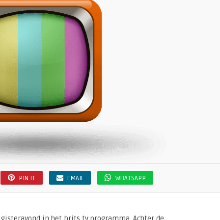
PIN IT
EMAIL
WHATSAPP
gisteravond in het brits tv programma. Achter de