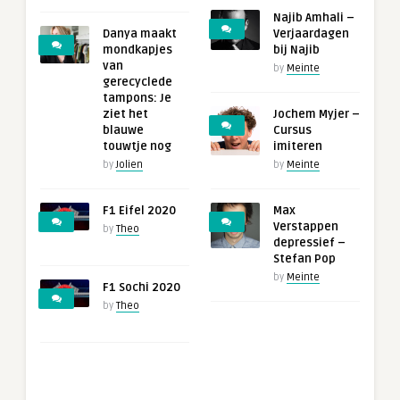
Najib Amhali –
Danya maakt
Verjaardagen
mondkapjes
bij Najib
van
by
Meinte
gerecyclede
tampons: Je
ziet het
Jochem Myjer –
blauwe
Cursus
touwtje nog
imiteren
by
Jolien
by
Meinte
F1 Eifel 2020
Max
Verstappen
by
Theo
depressief –
Stefan Pop
by
Meinte
F1 Sochi 2020
by
Theo