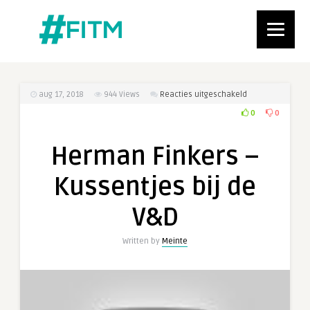
voor
aug 17, 2018
944
Views
Reacties uitgeschakeld
Herman
0
0
Finkers
–
Herman Finkers –
Kussentjes
bij
Kussentjes bij de
de
V&D
V&D
Written by
Meinte