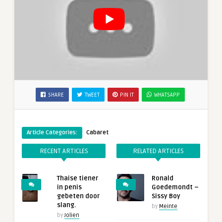
SHARE
TWEET
PIN IT
WHATSAPP
Article Categories:
Cabaret
RECENT ARTICLES
RELATED ARTICLES
Thaise tiener
Ronald
in penis
Goedemondt –
gebeten door
Sissy Boy
slang.
by
Meinte
by
Jolien