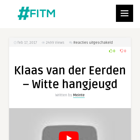
voor
feb 17, 2017
2499
Views
Reacties uitgeschakeld
Klaas
0
0
van
der
Klaas van der Eerden
Eerden
–
– Witte hangjeugd
Witte
hangjeugd
Written by
Meinte