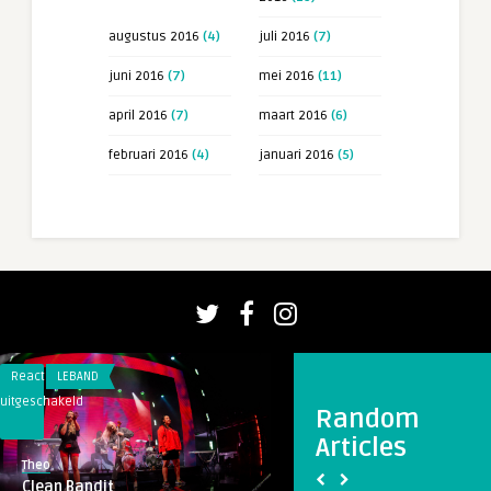
augustus 2016
(4)
juli 2016
(7)
juni 2016
(7)
mei 2016
(11)
april 2016
(7)
maart 2016
(6)
februari 2016
(4)
januari 2016
(5)
Reacties
LEBAND
Reacties
LEBAND
uitgeschakeld
uitgeschakeld
Random
voor
voor
Articles
Clean
Mark
Theo
Theo
Bandit
Ronson
Clean Bandit
Mark Ronson