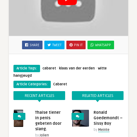
SHARE
TWEET
PIN IT
WHATSAPP
·
·
Article Tags:
cabaret
klaas van der eerden
witte
hangjeugd
Article Categories:
Cabaret
RECENT ARTICLES
RELATED ARTICLES
Thaise tiener
Ronald
in penis
Goedemondt –
gebeten door
Sissy Boy
slang.
by
Meinte
by
Jolien