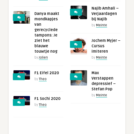
Najib Amhali –
Danya maakt
Verjaardagen
mondkapjes
bij Najib
van
by
Meinte
gerecyclede
tampons: Je
ziet het
Jochem Myjer –
blauwe
Cursus
touwtje nog
imiteren
by
Jolien
by
Meinte
F1 Eifel 2020
Max
Verstappen
by
Theo
depressief –
Stefan Pop
by
Meinte
F1 Sochi 2020
by
Theo