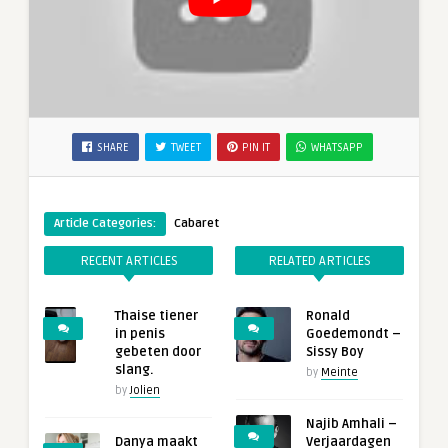
SHARE
TWEET
PIN IT
WHATSAPP
Article Categories:
Cabaret
RECENT ARTICLES
RELATED ARTICLES
Thaise tiener
Ronald
in penis
Goedemondt –
gebeten door
Sissy Boy
slang.
by
Meinte
by
Jolien
Najib Amhali –
Danya maakt
Verjaardagen