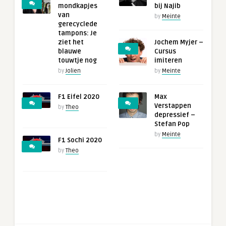
mondkapjes
bij Najib
van
by
Meinte
gerecyclede
tampons: Je
ziet het
Jochem Myjer –
blauwe
Cursus
touwtje nog
imiteren
by
Jolien
by
Meinte
F1 Eifel 2020
Max
Verstappen
by
Theo
depressief –
Stefan Pop
by
Meinte
F1 Sochi 2020
by
Theo