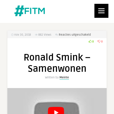
voor
nov 30, 2018
882
Views
Reacties uitgeschakeld
Ronald
0
0
Smink
–
Ronald Smink –
Samenwonen
Samenwonen
Written by
Meinte