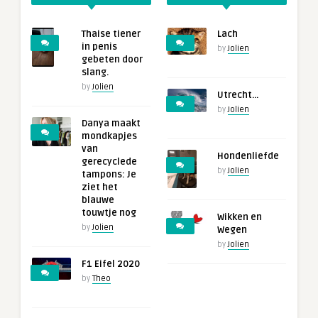
Thaise tiener
Lach
in penis
by
Jolien
gebeten door
slang.
by
Jolien
Utrecht…
by
Jolien
Danya maakt
mondkapjes
van
Hondenliefde
gerecyclede
by
Jolien
tampons: Je
ziet het
blauwe
touwtje nog
Wikken en
by
Jolien
Wegen
by
Jolien
F1 Eifel 2020
by
Theo