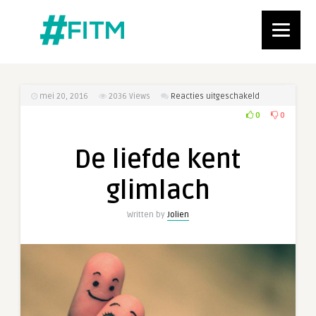
voor
mei 20, 2016
2036
Views
Reacties uitgeschakeld
De
0
0
liefde
kent
De liefde kent
glimlach
glimlach
Written by
Jolien