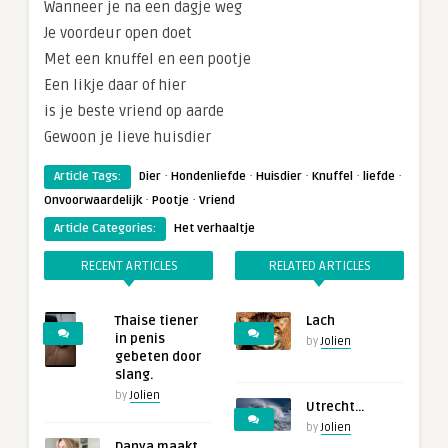
Wanneer je na een dagje weg
Je voordeur open doet
Met een knuffel en een pootje
Een likje daar of hier
is je beste vriend op aarde
Gewoon je lieve huisdier
·
·
·
·
·
Article Tags:
Dier
Hondenliefde
Huisdier
Knuffel
liefde
·
·
Onvoorwaardelijk
Pootje
Vriend
Article Categories:
Het verhaaltje
RECENT ARTICLES
RELATED ARTICLES
Thaise tiener
Lach
in penis
by
Jolien
gebeten door
slang.
by
Jolien
Utrecht…
by
Jolien
Danya maakt