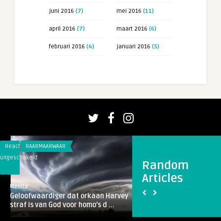
juni 2016
(7)
mei 2016
(11)
april 2016
(7)
maart 2016
(6)
februari 2016
(4)
januari 2016
(5)
Reacties
RAARMAARWAAR
Reacties
RAARMAARWAAR
uitgeschakeld
uitgeschakeld
Random
voor
voor
Articles
Geloofwaardiger
Kinderen
Jolien
Meinte
dat
bijna
Kinderen bijna ver
Geloofwaardiger dat orkaan Harvey
orkaan
verdronken.
waren shoppen
straf is van God voor homo’s d ...
Harvey
Ouders