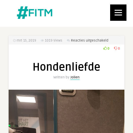
voor
mrt 15, 2019
1019
Views
Reacties uitgeschakeld
Hondenliefde
0
0
Hondenliefde
Written by
Jolien