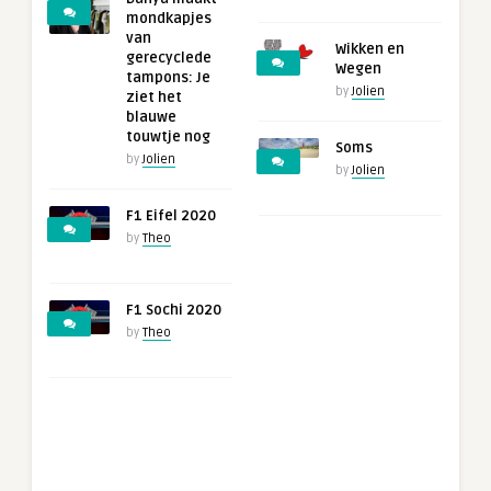
mondkapjes
van
Wikken en
gerecyclede
Wegen
tampons: Je
by
Jolien
ziet het
blauwe
touwtje nog
Soms
by
Jolien
by
Jolien
F1 Eifel 2020
by
Theo
F1 Sochi 2020
by
Theo