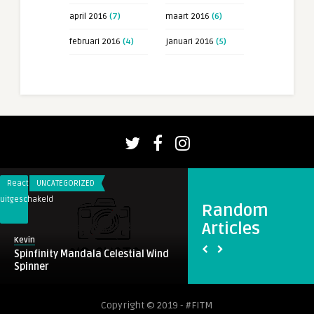
april 2016
(7)
maart 2016
(6)
februari 2016
(4)
januari 2016
(5)
Reacties
UNCATEGORIZED
Reacties
LEBAND
uitgeschakeld
uitgeschakeld
Random
voor
voor
Articles
Spinfinity
Blink
Kevin
Theo
Mandala
182
Spinfinity Mandala Celestial Wind
Blink 182
Celestial
Spinner
Wind
Spinner
Copyright © 2019 - #FITM