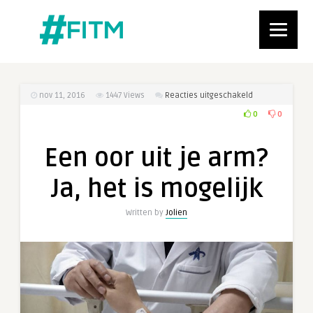
voor
nov 11, 2016
1447
Views
Reacties uitgeschakeld
Een
0
0
oor
uit
Een oor uit je arm?
je
arm?
Ja, het is mogelijk
Ja,
het
Written by
Jolien
is
mogelijk