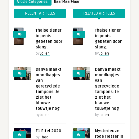
Article Categories:
RaarMaarWaar
RECENT ARTICLES
RELATED ARTICLES
Thaise tiener
Thaise tiener
in penis
in penis
gebeten door
gebeten door
slang.
slang.
by
Jolien
by
Jolien
Danya maakt
Danya maakt
mondkapjes
mondkapjes
van
van
gerecyclede
gerecyclede
tampons: Je
tampons: Je
ziet het
ziet het
blauwe
blauwe
touwtje nog
touwtje nog
by
Jolien
by
Jolien
F1 Eifel 2020
Mysterieuze
rode fietser in
by
Theo