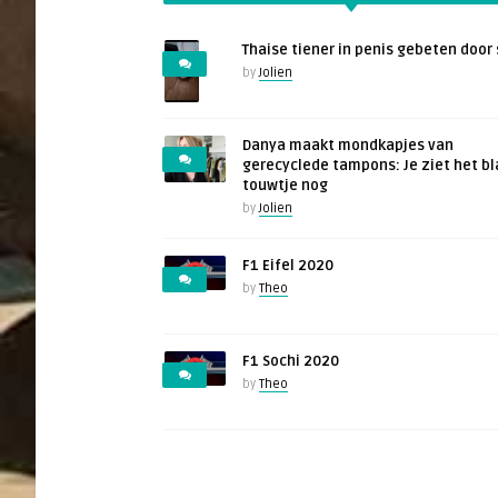
Thaise tiener in penis gebeten door 
by
Jolien
Danya maakt mondkapjes van
gerecyclede tampons: Je ziet het b
touwtje nog
by
Jolien
F1 Eifel 2020
by
Theo
F1 Sochi 2020
by
Theo