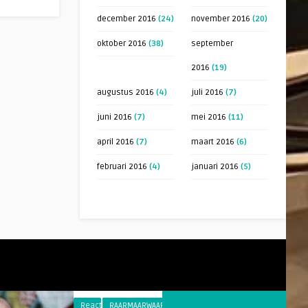
december 2016
(24)
november 2016
(20)
oktober 2016
(38)
september
2016
(19)
augustus 2016
(4)
juli 2016
(7)
juni 2016
(7)
mei 2016
(11)
april 2016
(7)
maart 2016
(6)
februari 2016
(4)
januari 2016
(5)
Reacties
RAARMAARWAAR
Reacties
RAARMAAR