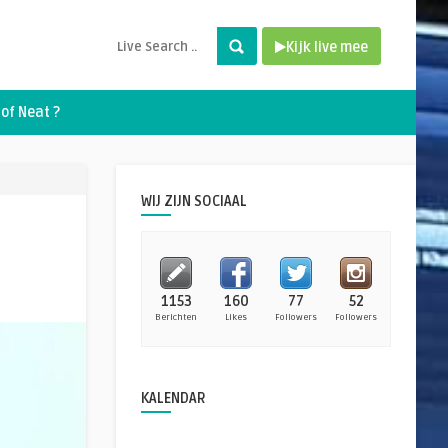
Kijk live mee
of Neat ?
WIJ ZIJN SOCIAAL
1153
160
77
52
Berichten
Likes
Followers
Followers
KALENDAR