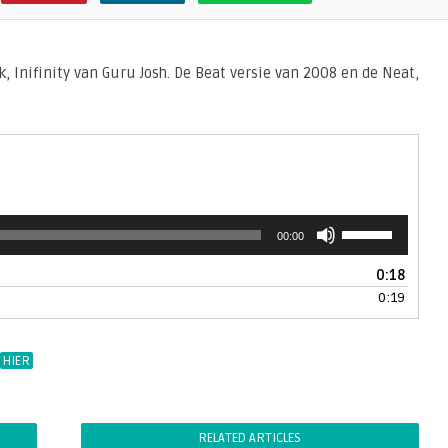
, Inifinity van Guru Josh. De Beat versie van 2008 en de Neat,
Gebruik
00:00
Omhoog/Omlaa
pijltoetsen
0:18
om
0:19
het
volume
te
HIER
verhogen
of
te
verlagen.
RELATED ARTICLES