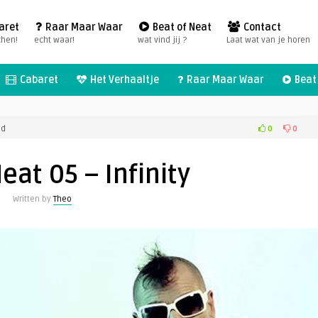
aret
Raar Maar Waar
Beat of Neat
Contact
chen!
echt waar!
wat vind jij ?
Laat wat van je horen
Cabaret
Het Verhaaltje
Raar Maar Waar
Beat 
voor
0
0
ld
Beat
of
eat 05 – Infinity
Neat
05
Written by
Theo
–
Infinity