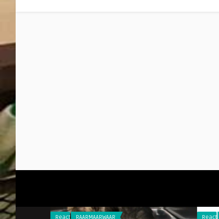
Reacties
RAARMAARWAAR
Reacties
RAARMAARW