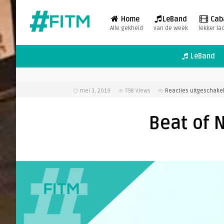
Home
LeBand
Cab
Alle gekheid
van de week
lekker la
LeBand
mei 3, 2019
798
Views
Reacties uitgeschake
Beat of N