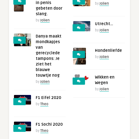
in penis
by
Jolien
gebeten door
slang.
by
Jolien
Utrecht…
by
Jolien
Danya maakt
mondkapjes
van
Hondenliefde
gerecyclede
by
Jolien
tampons: Je
ziet het
blauwe
touwtje nog
Wikken en
by
Jolien
Wegen
by
Jolien
F1 Eifel 2020
by
Theo
F1 Sochi 2020
by
Theo