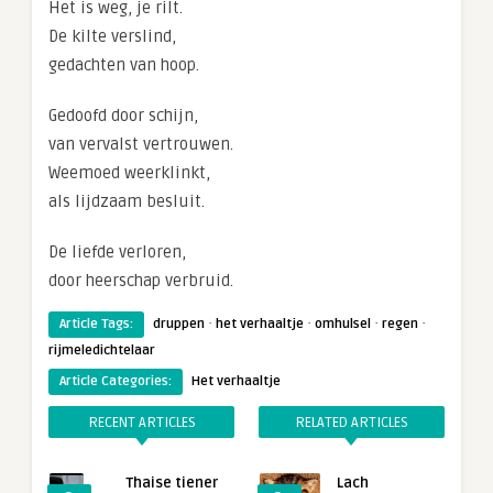
Het is weg, je rilt.
De kilte verslind,
gedachten van hoop.
Gedoofd door schijn,
van vervalst vertrouwen.
Weemoed weerklinkt,
als lijdzaam besluit.
De liefde verloren,
door heerschap verbruid.
·
·
·
·
Article Tags:
druppen
het verhaaltje
omhulsel
regen
rijmeledichtelaar
Article Categories:
Het verhaaltje
RECENT ARTICLES
RELATED ARTICLES
Thaise tiener
Lach