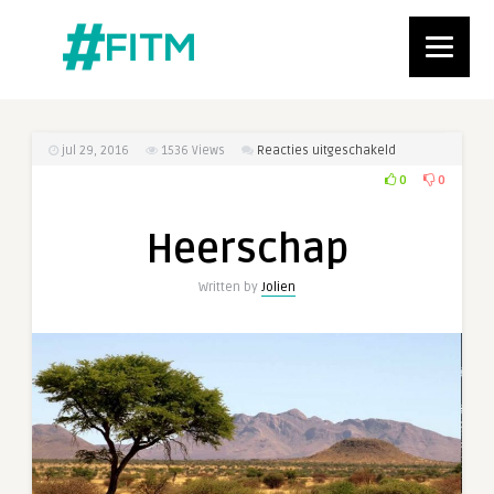
voor
jul 29, 2016
1536
Views
Reacties uitgeschakeld
Heerschap
0
0
Heerschap
Written by
Jolien