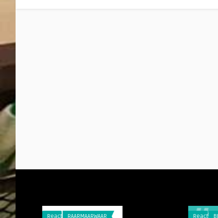
Reacties
RAARMAARWAAR
Reacties
BEAT OF NEA