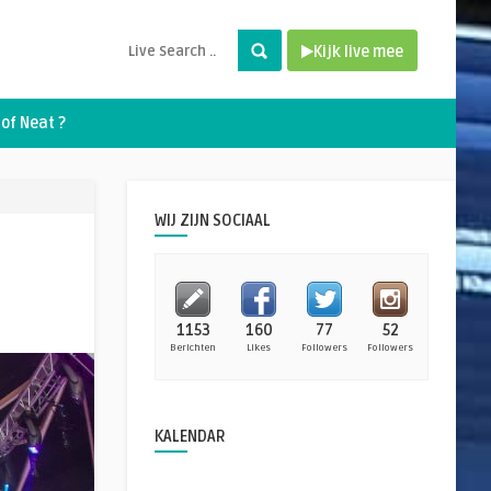
Kijk live mee
of Neat ?
WIJ ZIJN SOCIAAL
1153
160
77
52
Berichten
Likes
Followers
Followers
KALENDAR