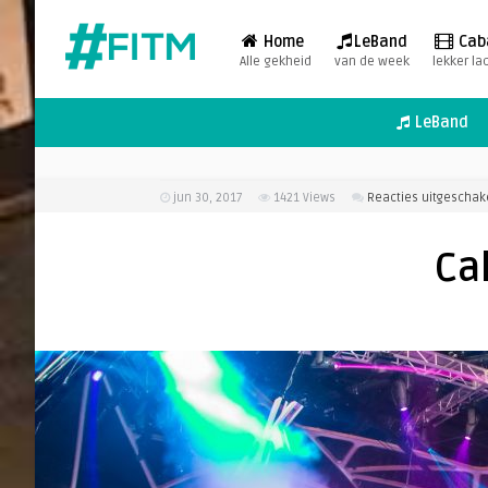
Home
LeBand
Cab
Alle gekheid
van de week
lekker la
LeBand
jun 30, 2017
1421
Views
Reacties uitgeschak
Ca