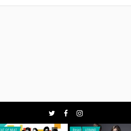
T
Reacties
LEBAND