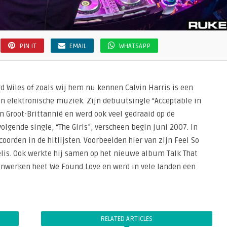
PIN IT
EMAIL
WHATSAPP
d Wiles of zoals wij hem nu kennen Calvin Harris is een
an elektronische muziek. Zijn debuutsingle “Acceptable in
 in Groot-Brittannië en werd ook veel gedraaid op de
lgende single, “The Girls”, verscheen begin juni 2007. In
oorden in de hitlijsten. Voorbeelden hier van zijn Feel So
is. Ook werkte hij samen op het nieuwe album Talk That
enwerken heet We Found Love en werd in vele landen een
RELATED ARTICLES