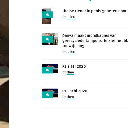
Thaise tiener in penis gebeten door 
by
Jolien
Danya maakt mondkapjes van
gerecyclede tampons: Je ziet het b
touwtje nog
by
Jolien
F1 Eifel 2020
by
Theo
F1 Sochi 2020
by
Theo