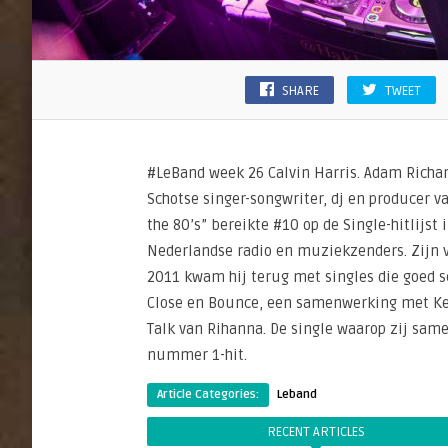
SHARE
TWEET
#LeBand week 26 Calvin Harris. Adam Richar
Schotse singer-songwriter, dj en producer v
the 80’s” bereikte #10 op de Single-hitlijst
Nederlandse radio en muziekzenders. Zijn vo
2011 kwam hij terug met singles die goed sc
Close en Bounce, een samenwerking met Kel
Talk van Rihanna. De single waarop zij sam
nummer 1-hit.
Article Categories:
Leband
RECENT ARTICLES