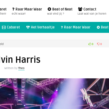
aret
Raar Maar Waar
Beat of Neat
Contact
chen!
echt waar!
wat vind jij ?
Laat wat van je horen
Cabaret
Het Verhaaltje
Raar Maar Waar
Beat 
voor
0
0
eld
Calvin
Harris
lvin Harris
Written by
Theo