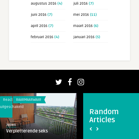
augustus 2016
(4)
juli 2016
(7)
juni 2016
(7)
mei 2016
(11)
april 2016
(7)
maart 2016
(6)
februari 2016
(4)
januari 2016
(5)
Reacties
RAARMAARWAAR
Reacties
RAARMAARWAAR
uitgeschakeld
uitgeschakeld
Random
voor
voor
Articles
Verpletterende
Goedkope
Jolien
Meinte
seks
theepot
Verpletterende seks
Goedkope theepot bl
blijkt
waard