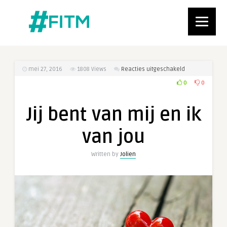
voor
mei 27, 2016
1808
Views
Reacties uitgeschakeld
Jij
0
0
bent
van
Jij bent van mij en ik
mij
en
van jou
ik
van
Written by
Jolien
jou