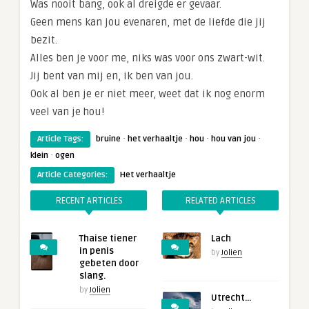
Was nooit bang, ook al dreigde er gevaar.
Geen mens kan jou evenaren, met de liefde die jij
bezit.
Alles ben je voor me, niks was voor ons zwart-wit.
Jij bent van mij en, ik ben van jou.
Ook al ben je er niet meer, weet dat ik nog enorm
veel van je hou!
·
·
·
·
Article Tags:
bruine
het verhaaltje
hou
hou van jou
·
klein
ogen
Article Categories:
Het verhaaltje
RECENT ARTICLES
RELATED ARTICLES
Thaise tiener
Lach
in penis
by
Jolien
gebeten door
slang.
by
Jolien
Utrecht…