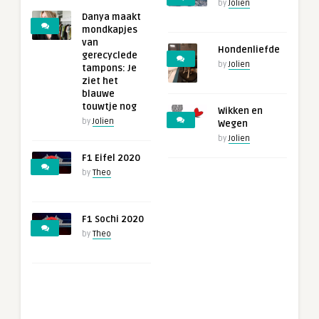
by
Jolien
Danya maakt
mondkapjes
van
Hondenliefde
gerecyclede
by
Jolien
tampons: Je
ziet het
blauwe
touwtje nog
Wikken en
by
Jolien
Wegen
by
Jolien
F1 Eifel 2020
by
Theo
F1 Sochi 2020
by
Theo