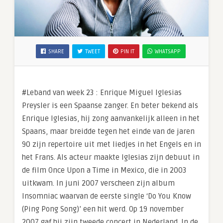
SHARE
TWEET
PIN IT
WHATSAPP
#Leband van week 23 : Enrique Miguel Iglesias
Preysler is een Spaanse zanger. En beter bekend als
Enrique Iglesias, hij zong aanvankelijk alleen in het
Spaans, maar breidde tegen het einde van de jaren
90 zijn repertoire uit met liedjes in het Engels en in
het Frans. Als acteur maakte Iglesias zijn debuut in
de film Once Upon a Time in Mexico, die in 2003
uitkwam. In juni 2007 verscheen zijn album
Insomniac waarvan de eerste single ‘Do You Know
(Ping Pong Song)’ een hit werd. Op 19 november
2007 gaf hij zijn tweede concert in Nederland. In de