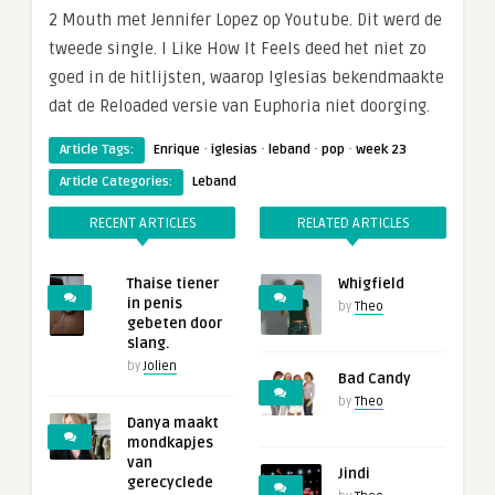
2 Mouth met Jennifer Lopez op Youtube. Dit werd de
tweede single. I Like How It Feels deed het niet zo
goed in de hitlijsten, waarop Iglesias bekendmaakte
dat de Reloaded versie van Euphoria niet doorging.
·
·
·
·
Article Tags:
Enrique
iglesias
leband
pop
week 23
Article Categories:
Leband
RECENT ARTICLES
RELATED ARTICLES
Thaise tiener
Whigfield
in penis
by
Theo
gebeten door
slang.
by
Jolien
Bad Candy
by
Theo
Danya maakt
mondkapjes
van
Jindi
gerecyclede