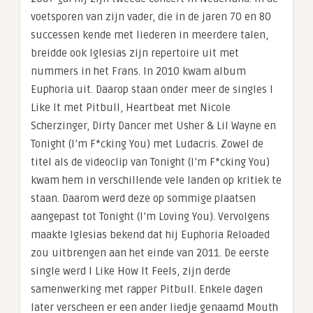
voetsporen van zijn vader, die in de jaren 70 en 80
successen kende met liederen in meerdere talen,
breidde ook Iglesias zijn repertoire uit met
nummers in het Frans. In 2010 kwam album
Euphoria uit. Daarop staan onder meer de singles I
Like It met Pitbull, Heartbeat met Nicole
Scherzinger, Dirty Dancer met Usher & Lil Wayne en
Tonight (I’m F*cking You) met Ludacris. Zowel de
titel als de videoclip van Tonight (I’m F*cking You)
kwam hem in verschillende vele landen op kritiek te
staan. Daarom werd deze op sommige plaatsen
aangepast tot Tonight (I’m Loving You). Vervolgens
maakte Iglesias bekend dat hij Euphoria Reloaded
zou uitbrengen aan het einde van 2011. De eerste
single werd I Like How It Feels, zijn derde
samenwerking met rapper Pitbull. Enkele dagen
later verscheen er een ander liedje genaamd Mouth