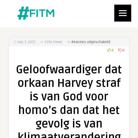
voor
sep 1, 2017
1396
Views
Reacties uitgeschakeld
Geloofwaardiger
0
0
dat
orkaan
Geloofwaardiger dat
Harvey
straf
orkaan Harvey straf
is
van
is van God voor
God
voor
homo’s dan dat het
homo’s
dan
gevolg is van
dat
het
klimaatverandering
gevolg