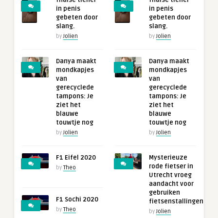
Thaise tiener
Thaise tiener
in penis
in penis
gebeten door
gebeten door
slang.
slang.
by
Jolien
by
Jolien
Danya maakt
Danya maakt
mondkapjes
mondkapjes
van
van
gerecyclede
gerecyclede
tampons: Je
tampons: Je
ziet het
ziet het
blauwe
blauwe
touwtje nog
touwtje nog
by
Jolien
by
Jolien
F1 Eifel 2020
Mysterieuze
rode fietser in
by
Theo
Utrecht vroeg
aandacht voor
gebruiken
F1 Sochi 2020
fietsenstallingen
by
Theo
by
Jolien