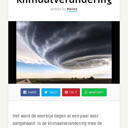
is
Written by
Meinte
van
klimaatverander
SHARE
TWEET
PIN IT
WHATSAPP
Het werd de voorbije dagen al een paar keer
aangehaald: is de klimaatverandering mee de