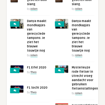
slang.
slang.
by
Jolien
by
Jolien
Danya maakt
Danya maakt
mondkapjes
mondkapjes
van
van
gerecyclede
gerecyclede
tampons: Je
tampons: Je
ziet het
ziet het
blauwe
blauwe
touwtje nog
touwtje nog
by
Jolien
by
Jolien
F1 Eifel 2020
Mysterieuze
rode fietser in
by
Theo
Utrecht vroeg
aandacht voor
gebruiken
F1 Sochi 2020
fietsenstallingen
by
Theo
by
Jolien