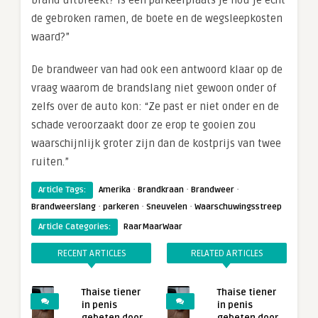
de gebroken ramen, de boete en de wegsleepkosten
waard?”
De brandweer van had ook een antwoord klaar op de
vraag waarom de brandslang niet gewoon onder of
zelfs over de auto kon: “Ze past er niet onder en de
schade veroorzaakt door ze erop te gooien zou
waarschijnlijk groter zijn dan de kostprijs van twee
ruiten.”
·
·
·
Article Tags:
Amerika
Brandkraan
Brandweer
·
·
·
Brandweerslang
parkeren
Sneuvelen
Waarschuwingsstreep
Article Categories:
RaarMaarWaar
RECENT ARTICLES
RELATED ARTICLES
Thaise tiener
Thaise tiener
in penis
in penis
gebeten door
gebeten door