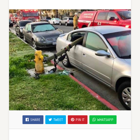
SHARE
TWEET
PIN IT
WHATSAPP