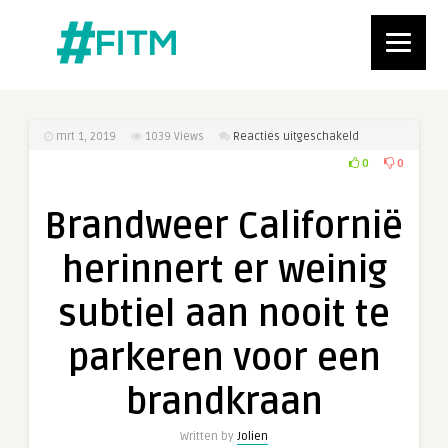
voor
mrt 1, 2019
1039
Views
Reacties uitgeschakeld
Brandweer
0
0
Californië
herinnert
Brandweer Californië
er
weinig
herinnert er weinig
subtiel
aan
subtiel aan nooit te
nooit
te
parkeren voor een
parkeren
voor
brandkraan
een
brandkraan
Written by
Jolien