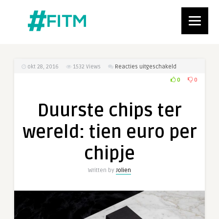
voor
okt 28, 2016
1532
Views
Reacties uitgeschakeld
Duurste
0
0
chips
ter
Duurste chips ter
wereld:
tien
wereld: tien euro per
euro
per
chipje
chipje
Written by
Jolien