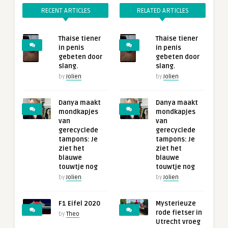
RECENT ARTICLES
RELATED ARTICLES
Thaise tiener
Thaise tiener
in penis
in penis
gebeten door
gebeten door
slang.
slang.
by
Jolien
by
Jolien
Danya maakt
Danya maakt
mondkapjes
mondkapjes
van
van
gerecyclede
gerecyclede
tampons: Je
tampons: Je
ziet het
ziet het
blauwe
blauwe
touwtje nog
touwtje nog
by
Jolien
by
Jolien
F1 Eifel 2020
Mysterieuze
rode fietser in
by
Theo
Utrecht vroeg