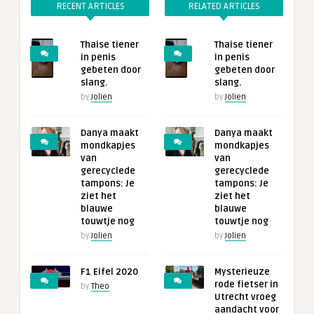
RECENT ARTICLES
RELATED ARTICLES
Thaise tiener
Thaise tiener
in penis
in penis
gebeten door
gebeten door
slang.
slang.
by
Jolien
by
Jolien
Danya maakt
Danya maakt
mondkapjes
mondkapjes
van
van
gerecyclede
gerecyclede
tampons: Je
tampons: Je
ziet het
ziet het
blauwe
blauwe
touwtje nog
touwtje nog
by
Jolien
by
Jolien
F1 Eifel 2020
Mysterieuze
rode fietser in
by
Theo
Utrecht vroeg
aandacht voor