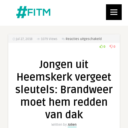
voor
jul 27, 2018
1079
Views
Reacties uitgeschakeld
Jongen
0
0
uit
Heemskerk
Jongen uit
vergeet
sleutels:
Heemskerk vergeet
Brandweer
moet
sleutels: Brandweer
hem
redden
moet hem redden
van
dak
van dak
Written by
Jolien