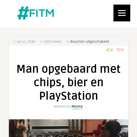
voor
jul 13, 2018
1057
Views
Reacties uitgeschakeld
Man
0
0
opgebaard
met
Man opgebaard met
chips,
bier
chips, bier en
en
PlayStation
PlayStation
Written by
Meinte