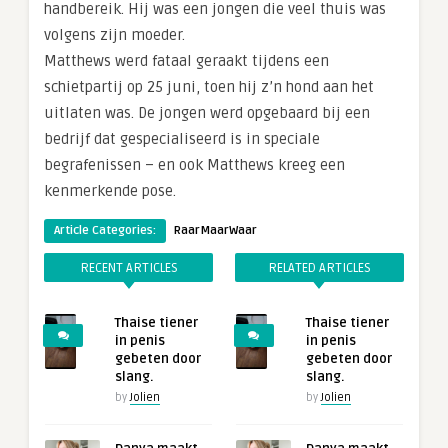
handbereik. Hij was een jongen die veel thuis was
volgens zijn moeder.
Matthews werd fataal geraakt tijdens een
schietpartij op 25 juni, toen hij z’n hond aan het
uitlaten was. De jongen werd opgebaard bij een
bedrijf dat gespecialiseerd is in speciale
begrafenissen – en ook Matthews kreeg een
kenmerkende pose.
Article Categories:
RaarMaarWaar
RECENT ARTICLES
RELATED ARTICLES
Thaise tiener
Thaise tiener
in penis
in penis
gebeten door
gebeten door
slang.
slang.
by
Jolien
by
Jolien