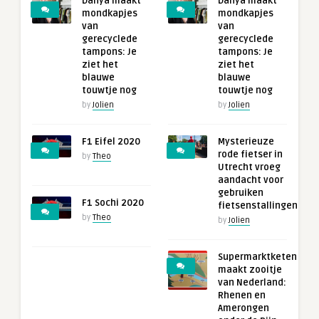
Danya maakt
Danya maakt
mondkapjes
mondkapjes
van
van
gerecyclede
gerecyclede
tampons: Je
tampons: Je
ziet het
ziet het
blauwe
blauwe
touwtje nog
touwtje nog
by
Jolien
by
Jolien
F1 Eifel 2020
Mysterieuze
rode fietser in
by
Theo
Utrecht vroeg
aandacht voor
gebruiken
F1 Sochi 2020
fietsenstallingen
by
Theo
by
Jolien
Supermarktketen
maakt zooitje
van Nederland:
Rhenen en
Amerongen