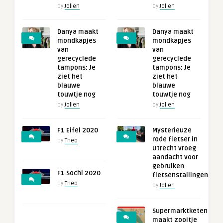
by
Jolien
by
Jolien
Danya maakt
Danya maakt
mondkapjes
mondkapjes
van
van
gerecyclede
gerecyclede
tampons: Je
tampons: Je
ziet het
ziet het
blauwe
blauwe
touwtje nog
touwtje nog
by
Jolien
by
Jolien
F1 Eifel 2020
Mysterieuze
rode fietser in
by
Theo
Utrecht vroeg
aandacht voor
gebruiken
F1 Sochi 2020
fietsenstallingen
by
Theo
by
Jolien
Supermarktketen
maakt zooitje