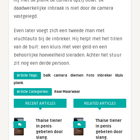
hij met de plank de camera opzij duwt. De
daadwerkelijke inbraak is niet door de camera
vastgelegd.
Even later voegt zich een tweede man met
vluchtauto bij de inbreker. Hij helpt met het tillen
van de buit: een kluis met veel geld en een
behoorlijke hoeveelheid sieraden. Achter het stuur
zit nog een derde persoon.
·
·
·
·
·
·
Article Tags:
balk
camera
diemen
Foto
inbreker
kluis
plank
Article Categories:
RaarMaarWaar
RECENT ARTICLES
RELATED ARTICLES
Thaise tiener
Thaise tiener
in penis
in penis
gebeten door
gebeten door
slang.
slang.