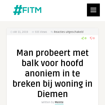
voor
okt 11, 2019
935
Views
Reacties uitgeschakeld
Man
0
0
probeert
met
Man probeert met
balk
voor
balk voor hoofd
hoofd
anoniem
anoniem in te
in
te
breken bij woning in
breken
bij
Diemen
woning
in
Written by
Meinte
Diemen