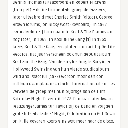
Dennis Thomas (altsaxofoon) en Robert Mickens
(trompet) – de instrumentale groep de Jazziacs,
later uitgebreid met Charles Smith (gitaar), George
Brown (drums) en Ricky West (keyboard). In 1967
veranderden zij hun naam in Kool & The Flames en
nog later, in 1969, in Kool & The Gang.[1] In 1969
kreeg Kool & The Gang een platencontract bij De-Lite
Records. Dat jaar verscheen ook hun debuutalbum
Kool and the Gang. Van de singles Jungle Boogie en
Hollywood Swinging van hun vierde studioalbum
Wild and Peaceful (1973) werden meer dan een
miljoen exemplaren verkocht. Internationaal succes
verwierf de groep met hun bijdrage aan de film
Saturday Night Fever uit 1977. Een jaar later kwam
leadzanger James “JT” Taylor bij de band en volgden
grote hits als Ladies’ Night, Celebration en Get Down
on It. De gevaren koers ging wat meer naar de disco.