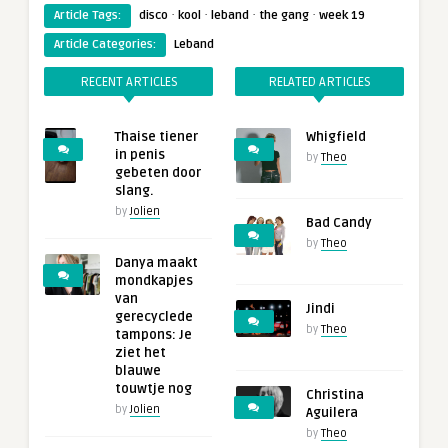
·
·
·
·
Article Tags:
disco
kool
leband
the gang
week 19
Article Categories:
Leband
RECENT ARTICLES
RELATED ARTICLES
Thaise tiener
Whigfield
in penis
by
Theo
gebeten door
slang.
by
Jolien
Bad Candy
by
Theo
Danya maakt
mondkapjes
van
Jindi
gerecyclede
by
Theo
tampons: Je
ziet het
blauwe
touwtje nog
Christina
by
Jolien
Aguilera
by
Theo