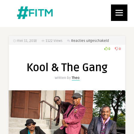
voor
mei 11, 2018
1122
Views
Reacties uitgeschakeld
Kool
0
0
&
The
Kool & The Gang
Gang
Written by
Theo