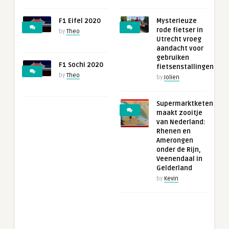
F1 Eifel 2020
Mysterieuze
rode fietser in
by
Theo
Utrecht vroeg
aandacht voor
gebruiken
F1 Sochi 2020
fietsenstallingen
by
Theo
by
Jolien
Supermarktketen
maakt zooitje
van Nederland:
Rhenen en
Amerongen
onder de Rijn,
Veenendaal in
Gelderland
by
Kevin