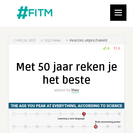
voor
mrt 24, 2017
1522
Views
Reacties uitgeschakeld
Met
0
0
50
jaar
Met 50 jaar reken je
reken
je
het beste
het
beste
Written by
Theo