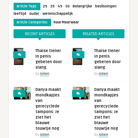
·
·
·
·
·
·
Article Tags:
29
39
49
50
Belangrijke
beslissingen
·
·
leeftijd
ouder
wetenschappelijk
Article Categories:
RaarMaarWaar
RECENT ARTICLES
RELATED ARTICLES
Thaise tiener
Thaise tiener
in penis
in penis
gebeten door
gebeten door
slang.
slang.
by
Jolien
by
Jolien
Danya maakt
Danya maakt
mondkapjes
mondkapjes
van
van
gerecyclede
gerecyclede
tampons: Je
tampons: Je
ziet het
ziet het
blauwe
blauwe
touwtje nog
touwtje nog
by
Jolien
by
Jolien