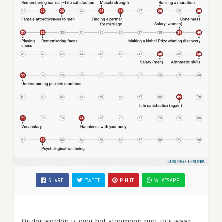
SHARE
TWEET
PIN IT
WHATSAPP
Ouder worden is over het algemeen niet iets waar