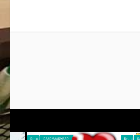
Reacties
RAARMAARWAAR
Reacties
RAARMAARW