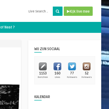
Kijk live mee
of Neat ?
WIJ ZIJN SOCIAAL
1153
160
77
52
Berichten
Likes
Followers
Followers
KALENDAR