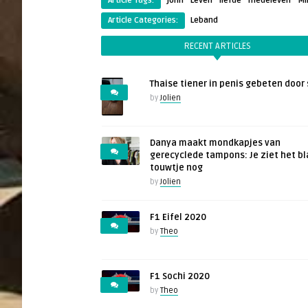
Article Tags:
john
Leven
liefde
medeleven
Mi
Article Categories:
Leband
RECENT ARTICLES
Thaise tiener in penis gebeten door 
by
Jolien
Danya maakt mondkapjes van
gerecyclede tampons: Je ziet het b
touwtje nog
by
Jolien
F1 Eifel 2020
by
Theo
F1 Sochi 2020
by
Theo