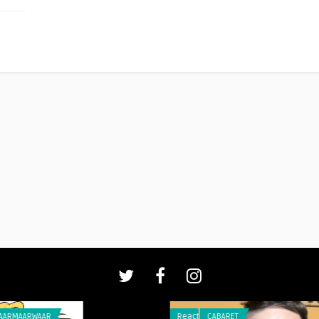
AAR
Reacties
CABARET