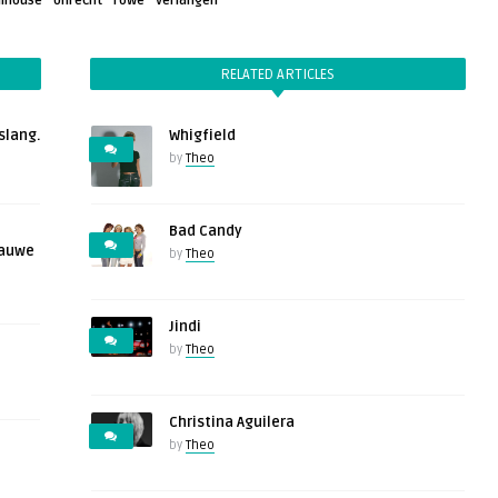
llhouse
onrecht
rowe
verlangen
RELATED ARTICLES
slang.
Whigfield
by
Theo
Bad Candy
lauwe
by
Theo
Jindi
by
Theo
Christina Aguilera
by
Theo