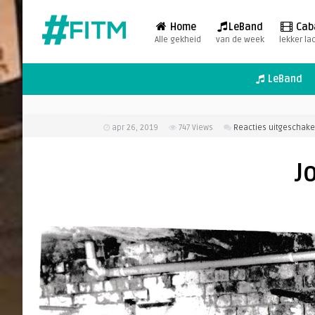
Home
LeBand
Cab
Alle gekheid
van de week
lekker la
LeBand
apr 26, 2019
747
Views
Reacties uitgeschake
J