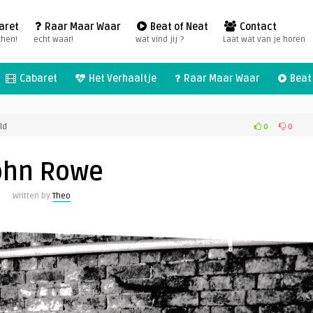
aret
Raar Maar Waar
Beat of Neat
Contact
chen!
echt waar!
wat vind jij ?
Laat wat van je horen
Cabaret
Het Verhaaltje
Raar Maar Waar
Beat 
voor
0
0
ld
John
Rowe
ohn Rowe
Written by
Theo