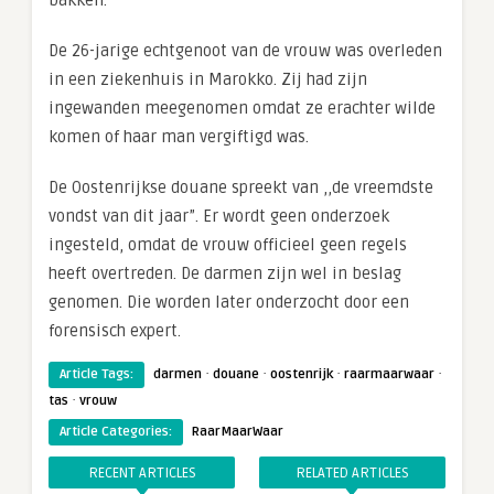
De 26-jarige echtgenoot van de vrouw was overleden
in een ziekenhuis in Marokko. Zij had zijn
ingewanden meegenomen omdat ze erachter wilde
komen of haar man vergiftigd was.
De Oostenrijkse douane spreekt van ,,de vreemdste
vondst van dit jaar”. Er wordt geen onderzoek
ingesteld, omdat de vrouw officieel geen regels
heeft overtreden. De darmen zijn wel in beslag
genomen. Die worden later onderzocht door een
forensisch expert.
·
·
·
·
Article Tags:
darmen
douane
oostenrijk
raarmaarwaar
·
tas
vrouw
Article Categories:
RaarMaarWaar
RECENT ARTICLES
RELATED ARTICLES