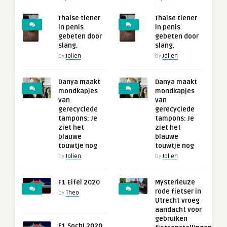
Thaise tiener
Thaise tiener
in penis
in penis
gebeten door
gebeten door
slang.
slang.
by
Jolien
by
Jolien
Danya maakt
Danya maakt
mondkapjes
mondkapjes
van
van
gerecyclede
gerecyclede
tampons: Je
tampons: Je
ziet het
ziet het
blauwe
blauwe
touwtje nog
touwtje nog
by
Jolien
by
Jolien
F1 Eifel 2020
Mysterieuze
rode fietser in
by
Theo
Utrecht vroeg
aandacht voor
gebruiken
F1 Sochi 2020