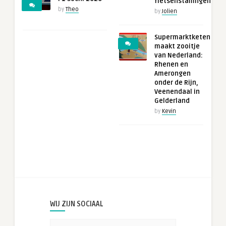
fietsenstallingen
by
Theo
by
Jolien
Supermarktketen
maakt zooitje
van Nederland:
Rhenen en
Amerongen
onder de Rijn,
Veenendaal in
Gelderland
by
Kevin
WIJ ZIJN SOCIAAL