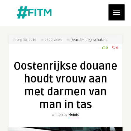
voor
sep 30, 2016
2600
Views
Reacties uitgeschakeld
Oostenrijkse
0
0
douane
houdt
Oostenrijkse douane
vrouw
aan
houdt vrouw aan
met
darmen
met darmen van
van
man
man in tas
in
tas
Written by
Meinte