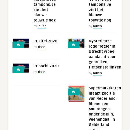
tampons: Je
tampons: Je
ziet het
ziet het
blauwe
blauwe
touwtje nog
touwtje nog
by
Jolien
by
Jolien
F1 Eifel 2020
Mysterieuze
rode fietser in
by
Theo
Utrecht vroeg
aandacht voor
gebruiken
F1 Sochi 2020
fietsenstallingen
by
Theo
by
Jolien
Supermarktketen
maakt zooitje
van Nederland:
Rhenen en
Amerongen
onder de Rijn,
Veenendaal in
Gelderland