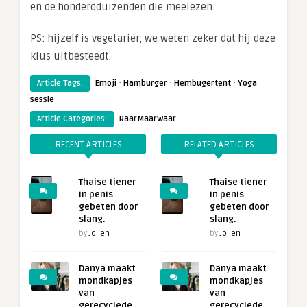
en de honderdduizenden die meelezen.
PS: hijzelf is vegetariër, we weten zeker dat hij deze
klus uitbesteedt.
·
·
·
Article Tags:
Emoji
Hamburger
Hembugertent
Yoga
sessie
Article Categories:
RaarMaarWaar
RECENT ARTICLES
RELATED ARTICLES
Thaise tiener
Thaise tiener
in penis
in penis
gebeten door
gebeten door
slang.
slang.
by
Jolien
by
Jolien
Danya maakt
Danya maakt
mondkapjes
mondkapjes
van
van
gerecyclede
gerecyclede