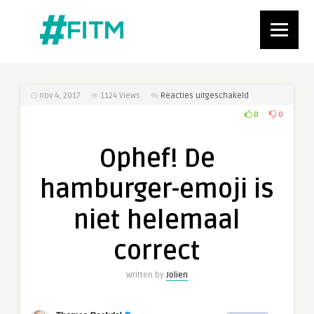
voor
nov 4, 2017
1124
Views
Reacties uitgeschakeld
Ophef!
0
0
De
hamburger-
Ophef! De
emoji
is
hamburger-emoji is
niet
helemaal
niet helemaal
correct
correct
Written by
Jolien