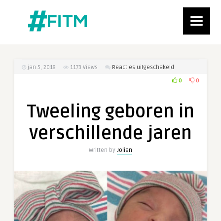
voor
jan 5, 2018
1173
Views
Reacties uitgeschakeld
Tweeling
0
0
geboren
in
Tweeling geboren in
verschillende
jaren
verschillende jaren
Written by
Jolien