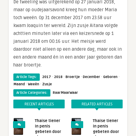
De tweeling was uitgerekend op 27 januari 2018,
maar op oudejaarsavond kreeg hun moeder Maria
toch weeën. Op 31 december 2017 om 23.58 uur
kwam Joaquin ter wereld. Zijn zusje Aitana volgde
achttien minuten later via een keizersnede op 1
januari 2018 om 00.16 uur. Het meisje werd
daardoor niet alleen op een andere dag, maar ook in
een andere maand én in een ander jaar geboren dan
haar broertje.
·
·
·
·
·
Article Tags:
2017
2018
Broertje
December
Geboren
·
·
Maand
Weeën
Zusje
Article Categories:
RaarMaarWaar
RECENT ARTICLES
RELATED ARTICLES
Thaise tiener
Thaise tiener
in penis
in penis
gebeten door
gebeten door