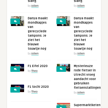
slang.
slang.
by
Jolien
by
Jolien
Danya maakt
Danya maakt
mondkapjes
mondkapjes
van
van
gerecyclede
gerecyclede
tampons: Je
tampons: Je
ziet het
ziet het
blauwe
blauwe
touwtje nog
touwtje nog
by
Jolien
by
Jolien
F1 Eifel 2020
Mysterieuze
rode fietser in
by
Theo
Utrecht vroeg
aandacht voor
gebruiken
F1 Sochi 2020
fietsenstallingen
by
Theo
by
Jolien
Supermarktketen