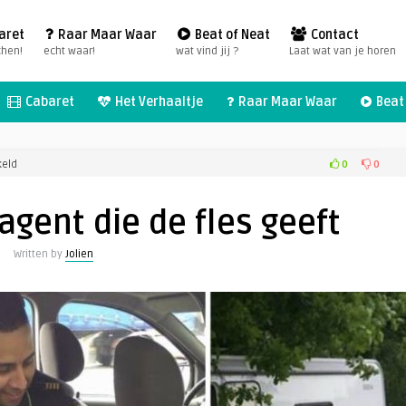
aret
Raar Maar Waar
Beat of Neat
Contact
chen!
echt waar!
wat vind jij ?
Laat wat van je horen
Cabaret
Het Verhaaltje
Raar Maar Waar
Beat 
voor
0
0
keld
Veel
likes
 agent die de fles geeft
voor
agent
Written by
Jolien
die
de
fles
geeft