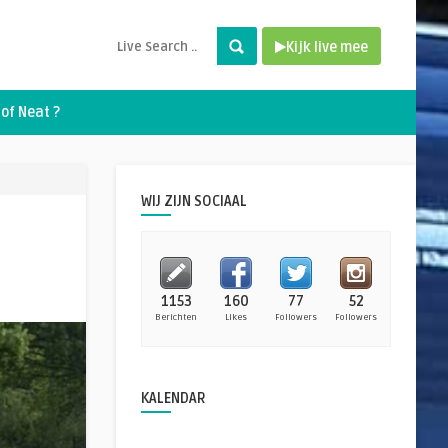
Kijk live mee
of Neat ?
WIJ ZIJN SOCIAAL
1153
160
77
52
Berichten
Likes
Followers
Followers
KALENDAR