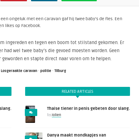
Na een ongeluk met een caravan gaf hij twee baby’s de fles. Een
en likes op Facebook.
rm ingereden en tegen een boom tot stilstand gekomen. Er
r had wel twee baby’s die gevoed moesten worden. Geen
er geworden en stapte direct naar voren om te helpen.
·
·
·
Losgeraakte caravan
politie
Tilburg
RELATED ARTICLES
slang.
Thaise tiener in penis gebeten door slang.
by
Jolien
Danya maakt mondkapjes van