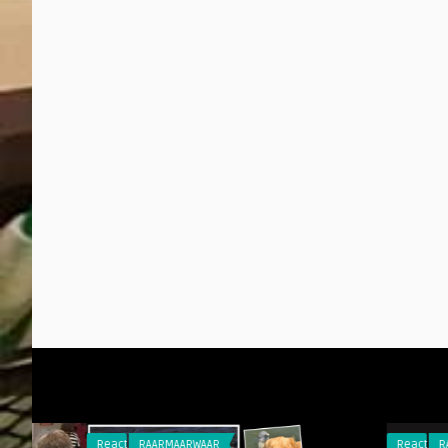
Reacties
RAARMAARWAAR
Reacties
RAARMAARW