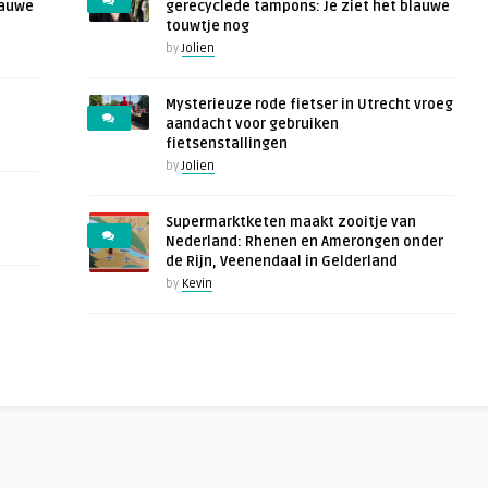
lauwe
gerecyclede tampons: Je ziet het blauwe
touwtje nog
by
Jolien
Mysterieuze rode fietser in Utrecht vroeg
aandacht voor gebruiken
fietsenstallingen
by
Jolien
Supermarktketen maakt zooitje van
Nederland: Rhenen en Amerongen onder
de Rijn, Veenendaal in Gelderland
by
Kevin