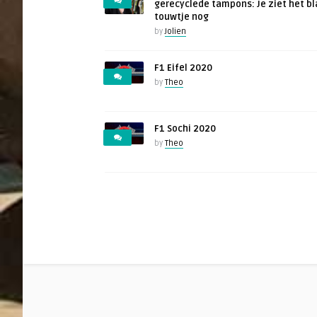
gerecyclede tampons: Je ziet het b
touwtje nog
by
Jolien
F1 Eifel 2020
by
Theo
F1 Sochi 2020
by
Theo