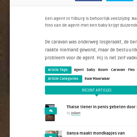
Een agent in Tilburg is behoorlijk veelzijdig. 
foto van de agent met een baby krijgt duizend
De caravan was onderweg losgeraakt, de be
raakte niemand gewond, maar de bestuurde
probleem voor de agent. Hij is net zelf vad
·
·
·
·
Article Tags:
Agent
baby
Boom
Caravan
Fles
Article Categories:
RaarMaarWaar
RECENT ARTICLES
Thaise tiener in penis gebeten door 
by
Jolien
Danya maakt mondkapjes van