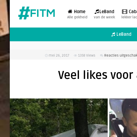
Home
LeBand
Cab
Alle gekheid
van de week
lekker la
LeBand
mei 26, 2017
1358
Views
Reacties uitgescha
Veel likes voor