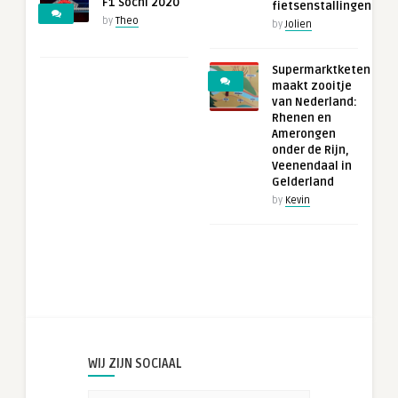
F1 Sochi 2020
fietsenstallingen
by
Theo
by
Jolien
Supermarktketen
maakt zooitje
van Nederland:
Rhenen en
Amerongen
onder de Rijn,
Veenendaal in
Gelderland
by
Kevin
WIJ ZIJN SOCIAAL