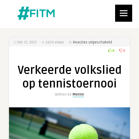
voor
feb 17, 2017
1659
Views
Reacties uitgeschakeld
Verkeerde
0
0
volkslied
op
Verkeerde volkslied
tennistoernooi
op tennistoernooi
Written by
Meinte