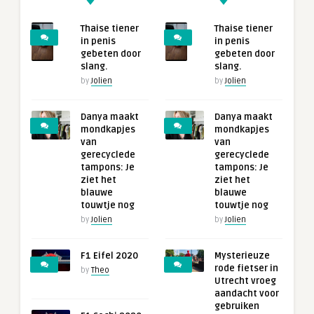
Thaise tiener
Thaise tiener
in penis
in penis
gebeten door
gebeten door
slang.
slang.
by
Jolien
by
Jolien
Danya maakt
Danya maakt
mondkapjes
mondkapjes
van
van
gerecyclede
gerecyclede
tampons: Je
tampons: Je
ziet het
ziet het
blauwe
blauwe
touwtje nog
touwtje nog
by
Jolien
by
Jolien
F1 Eifel 2020
Mysterieuze
rode fietser in
by
Theo
Utrecht vroeg
aandacht voor
gebruiken