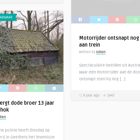
ARWAAR
Motorrijder ontsnapt nog
aan trein
Written by
Jolien
Spectaculaire beelden uit Austra
waar een motorrijder aan de doo
ontsnapt toen hij nog […]
9 jaar ago
1447
ergt dode broer 13 jaar
nhok
lien
he politie heeft dinsdag op
rij in Geetbets het levenloze