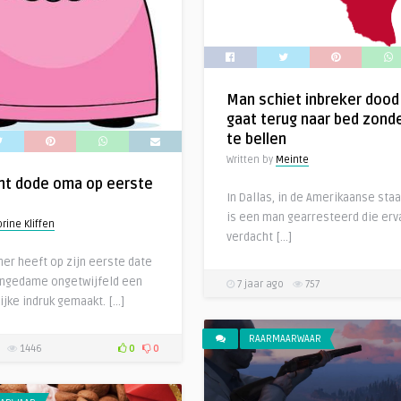
Man schiet inbreker dood
gaat terug naar bed zond
te bellen
Written by
Meinte
nt dode oma op eerste
In Dallas, in de Amerikaanse staa
is een man gearresteerd die erv
rine Kliffen
verdacht […]
ner heeft op zijn eerste date
ongedame ongetwijfeld een
7 jaar ago
757
ijke indruk gemaakt. […]
RAARMAARWAAR
1446
0
0