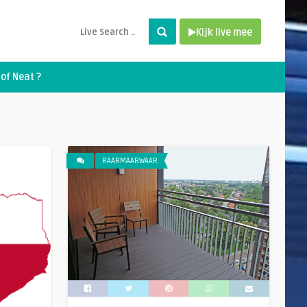
Kijk live mee
of Neat ?
RAARMAARWAAR