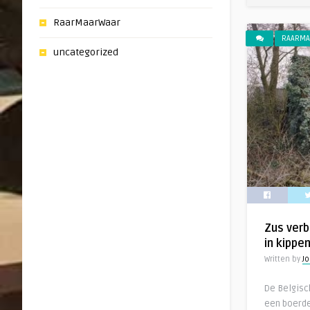
RaarMaarWaar
RAARMA
uncategorized
Zus verb
in kippe
Written by
Jo
De Belgisc
een boerde