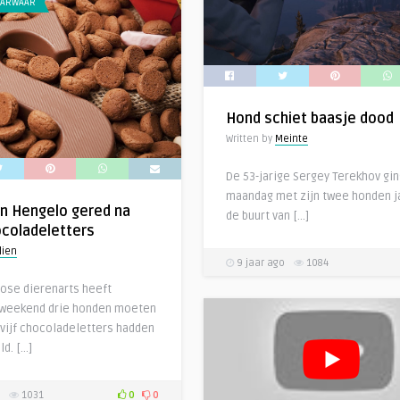
ARWAAR
Hond schiet baasje dood
Written by
Meinte
De 53-jarige Sergey Terekhov gin
maandag met zijn twee honden j
n Hengelo gered na
de buurt van […]
coladeletters
lien
9 jaar ago
1084
ose dierenarts heeft
 weekend drie honden moeten
 vijf chocoladeletters hadden
d. […]
1031
0
0