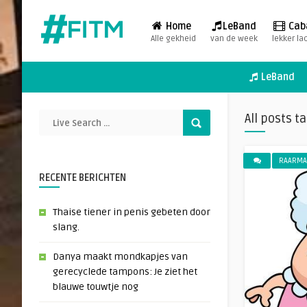
Home
LeBand
Cab
Alle gekheid
van de week
lekker la
LeBand
All posts t
RAARMA
RECENTE BERICHTEN
Thaise tiener in penis gebeten door
slang.
Danya maakt mondkapjes van
gerecyclede tampons: Je ziet het
blauwe touwtje nog