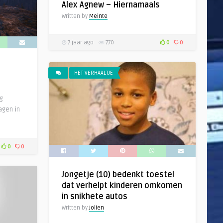
Alex Agnew – Hiernamaals
Written by
Meinte
7 jaar ago
770
0
0
HET VERHAALTJE
g
agen in
0
0
Jongetje (10) bedenkt toestel
dat verhelpt kinderen omkomen
in snikhete autos
Written by
Jolien