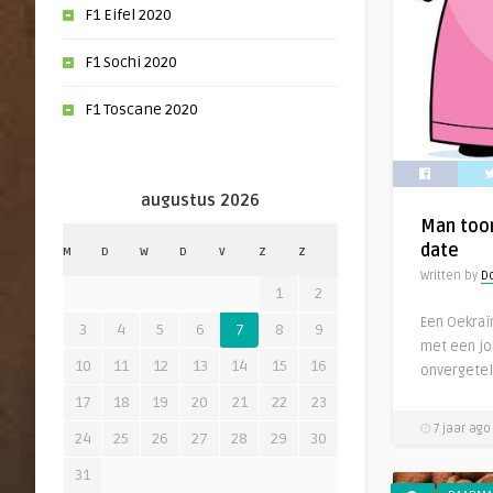
F1 Eifel 2020
F1 Sochi 2020
F1 Toscane 2020
augustus 2026
Man too
date
M
D
W
D
V
Z
Z
Written by
Do
1
2
Een Oekraï
3
4
5
6
7
8
9
met een j
10
11
12
13
14
15
16
onvergetel
17
18
19
20
21
22
23
7 jaar ago
24
25
26
27
28
29
30
31