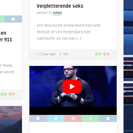
Verpletterende seks
Written by
Jolien
Een Russische vrouw heeft een wild
feestje in Sint Petersburg niet
 en
overleefd. Ze viel van […]
er 911
7 jaar ago
761
0
0
t Texas,
an wordt
0
0