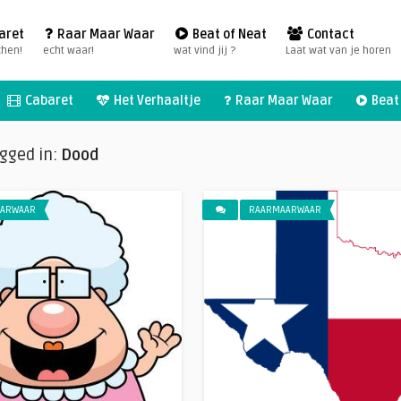
aret
Raar Maar Waar
Beat of Neat
Contact
chen!
echt waar!
wat vind jij ?
Laat wat van je horen
Cabaret
Het Verhaaltje
Raar Maar Waar
Beat 
agged in:
Dood
ARWAAR
RAARMAARWAAR