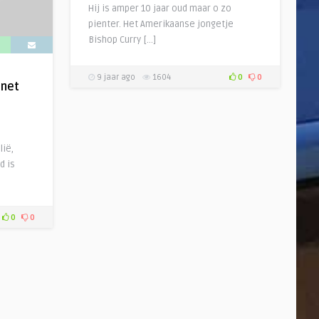
Hij is amper 10 jaar oud maar o zo
pienter. Het Amerikaanse jongetje
Bishop Curry […]
9 jaar ago
1604
0
0
 net
lië,
d is
0
0