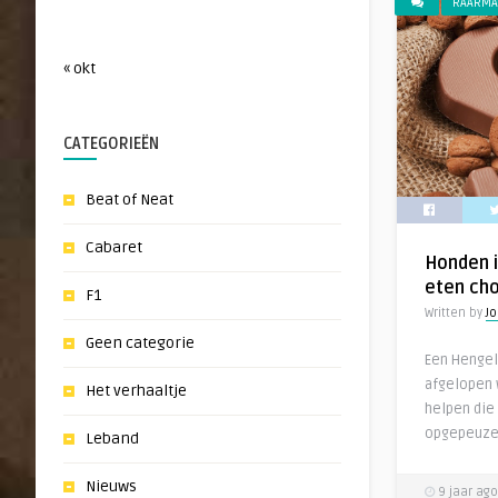
RAARMA
« okt
CATEGORIEËN
Beat of Neat
Cabaret
Honden i
eten cho
F1
Written by
Jo
Geen categorie
Een Hengel
afgelopen
Het verhaaltje
helpen die
opgepeuzel
Leband
Nieuws
9 jaar ago