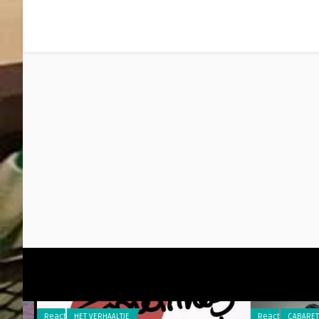
Reacties
HET VERHAALTJE
Reacties
CABARET