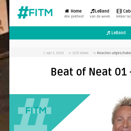
Home
LeBand
Cab
Alle gekheid
van de week
lekker la
LeBand
apr 5, 2019
1172
Views
Reacties uitgeschake
Beat of Neat 01 