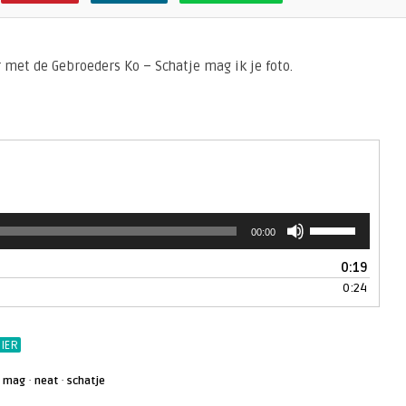
r met de Gebroeders Ko – Schatje mag ik je foto.
Gebruik
00:00
Omhoog/Omlaa
pijltoetsen
0:19
om
0:24
het
volume
te
IER
verhogen
of
·
·
·
mag
neat
schatje
te