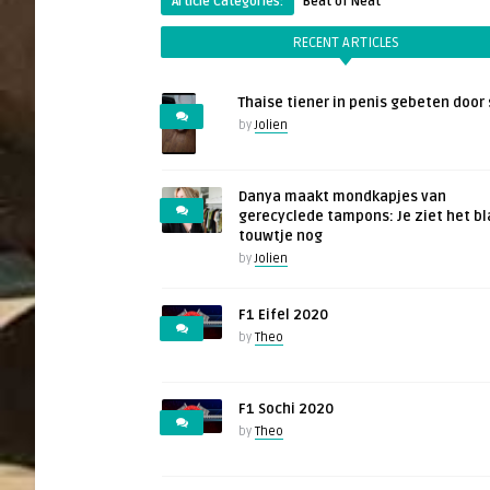
Article Categories:
Beat of Neat
RECENT ARTICLES
Thaise tiener in penis gebeten door 
by
Jolien
Danya maakt mondkapjes van
gerecyclede tampons: Je ziet het b
touwtje nog
by
Jolien
F1 Eifel 2020
by
Theo
F1 Sochi 2020
by
Theo