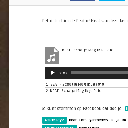
Beluister hier de Beat of Neat van deze kee
BEAT - Schatje Mag Ik Je Foto
Audiospeler
00:00
1.
BEAT - Schatje Mag Ik Je Foto
2.
NEAT - Schatje Mag Ik je Foto
Je kunt stemmen op Facebook dat doe je :
H
·
·
·
·
·
Article Tags:
beat
Foto
gebroeders
ik
je
ko