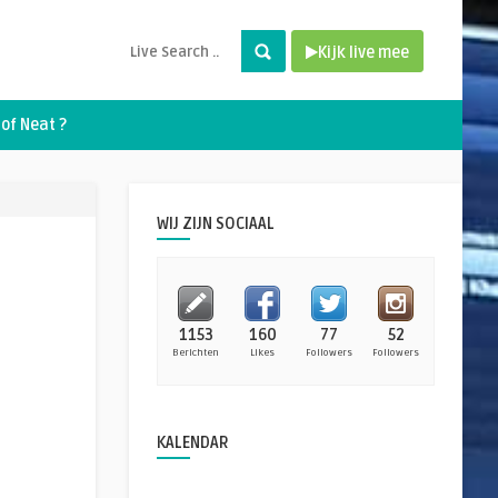
Kijk live mee
of Neat ?
WIJ ZIJN SOCIAAL
1153
160
77
52
Berichten
Likes
Followers
Followers
KALENDAR