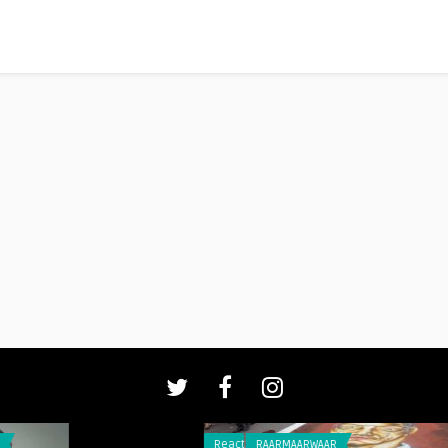
Reacties
RAARMAARWAAR