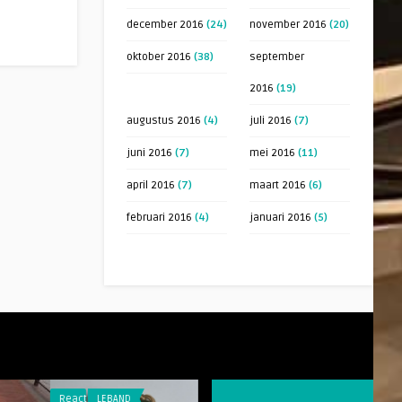
december 2016
(24)
november 2016
(20)
oktober 2016
(38)
september
2016
(19)
augustus 2016
(4)
juli 2016
(7)
juni 2016
(7)
mei 2016
(11)
april 2016
(7)
maart 2016
(6)
februari 2016
(4)
januari 2016
(5)
Reacties
LEBAND
Reacties
RAARMAAR