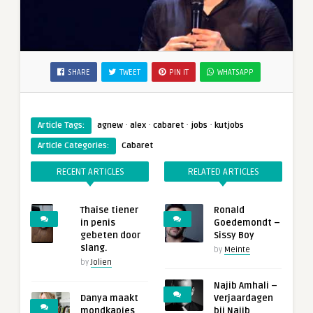
SHARE
TWEET
PIN IT
WHATSAPP
·
·
·
·
Article Tags:
agnew
alex
cabaret
jobs
kutjobs
Article Categories:
Cabaret
RECENT ARTICLES
RELATED ARTICLES
Thaise tiener
Ronald
in penis
Goedemondt –
gebeten door
Sissy Boy
slang.
by
Meinte
by
Jolien
Najib Amhali –
Danya maakt
Verjaardagen
mondkapjes
bij Najib