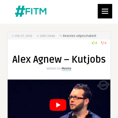
voor
mei 27, 2016
2081
Views
Reacties uitgeschakeld
Alex
0
0
Agnew
–
Alex Agnew – Kutjobs
Kutjobs
Written by
Meinte