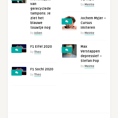
van
by
Meinte
gerecyclede
tampons: Je
ziet het
Jochem Myjer –
blauwe
Cursus
touwtje nog
imiteren
by
Jolien
by
Meinte
F1 Eifel 2020
Max
Verstappen
by
Theo
depressief –
Stefan Pop
by
Meinte
F1 Sochi 2020
by
Theo