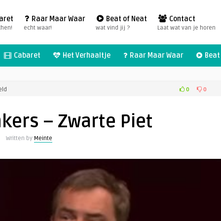
aret
Raar Maar Waar
Beat of Neat
Contact
chen!
echt waar!
wat vind jij ?
Laat wat van je horen
Cabaret
Het Verhaaltje
Raar Maar Waar
Beat 
voor
0
0
eld
Herman
Finkers
kers – Zwarte Piet
–
Zwarte
Written by
Meinte
Piet