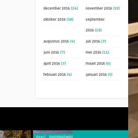
december 2016
(24)
november 2016
(20)
oktober 2016
(38)
september
2016
(19)
augustus 2016
(4)
juli 2016
(7)
juni 2016
(7)
mei 2016
(11)
april 2016
(7)
maart 2016
(6)
februari 2016
(4)
januari 2016
(5)
Reacties
RAARMAARWAAR
Reacties
RAARMAAR