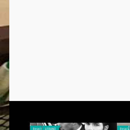
Reacties
LEBAND
Reacties
HET VERHAAL