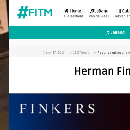
Home
LeBand
Cab
Alle gekheid
van de week
lekker la
LeBand
nov 17, 2017
1117
Views
Reacties uitgeschak
Herman Fin