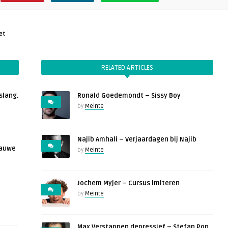
et
RELATED ARTICLES
slang.
Ronald Goedemondt – Sissy Boy
by
Meinte
Najib Amhali – Verjaardagen bij Najib
lauwe
by
Meinte
Jochem Myjer – Cursus imiteren
by
Meinte
Max Verstappen depressief – Stefan Pop