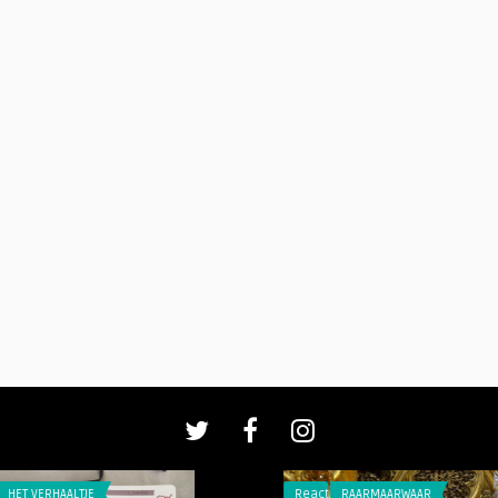
TJE
Reacties
RAARMAARWAAR