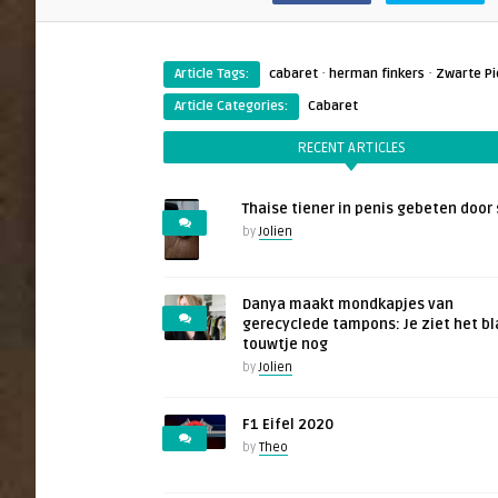
·
·
Article Tags:
cabaret
herman finkers
Zwarte Pi
Article Categories:
Cabaret
RECENT ARTICLES
Thaise tiener in penis gebeten door 
by
Jolien
Danya maakt mondkapjes van
gerecyclede tampons: Je ziet het b
touwtje nog
by
Jolien
F1 Eifel 2020
by
Theo