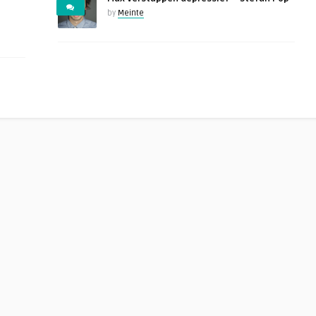
by
Meinte