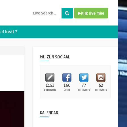
Kijk live mee
of Neat ?
WIJ ZIJN SOCIAAL
1153
160
77
52
Berichten
Likes
Followers
Followers
KALENDAR