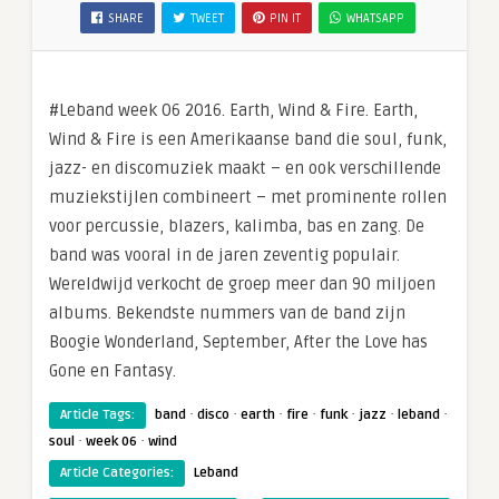
SHARE
TWEET
PIN IT
WHATSAPP
#Leband week 06 2016. Earth, Wind & Fire. Earth,
Wind & Fire is een Amerikaanse band die soul, funk,
jazz- en discomuziek maakt – en ook verschillende
muziekstijlen combineert – met prominente rollen
voor percussie, blazers, kalimba, bas en zang. De
band was vooral in de jaren zeventig populair.
Wereldwijd verkocht de groep meer dan 90 miljoen
albums. Bekendste nummers van de band zijn
Boogie Wonderland, September, After the Love has
Gone en Fantasy.
·
·
·
·
·
·
·
Article Tags:
band
disco
earth
fire
funk
jazz
leband
·
·
soul
week 06
wind
Article Categories:
Leband