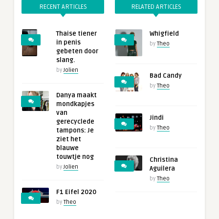
RECENT ARTICLES
RELATED ARTICLES
Thaise tiener
Whigfield
in penis
by
Theo
gebeten door
slang.
by
Jolien
Bad Candy
by
Theo
Danya maakt
mondkapjes
van
Jindi
gerecyclede
by
Theo
tampons: Je
ziet het
blauwe
touwtje nog
Christina
by
Jolien
Aguilera
by
Theo
F1 Eifel 2020
by
Theo