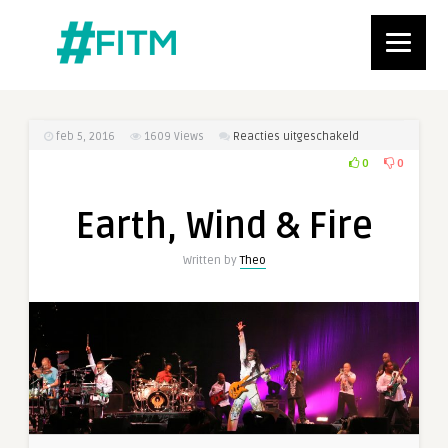
voor
feb 5, 2016
1609
Views
Reacties uitgeschakeld
Earth,
0
0
Wind
&
Earth, Wind & Fire
Fire
Written by
Theo