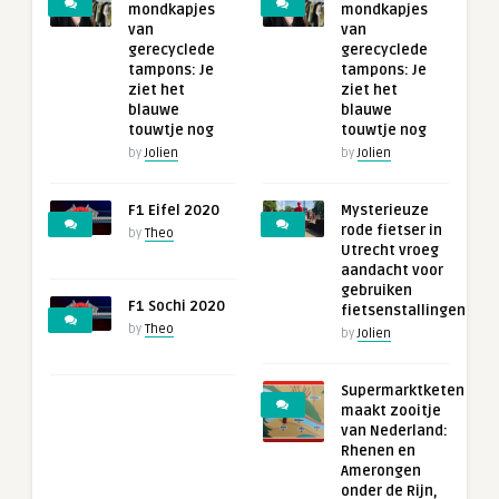
mondkapjes
mondkapjes
van
van
gerecyclede
gerecyclede
tampons: Je
tampons: Je
ziet het
ziet het
blauwe
blauwe
touwtje nog
touwtje nog
by
Jolien
by
Jolien
F1 Eifel 2020
Mysterieuze
rode fietser in
by
Theo
Utrecht vroeg
aandacht voor
gebruiken
F1 Sochi 2020
fietsenstallingen
by
Theo
by
Jolien
Supermarktketen
maakt zooitje
van Nederland:
Rhenen en
Amerongen
onder de Rijn,