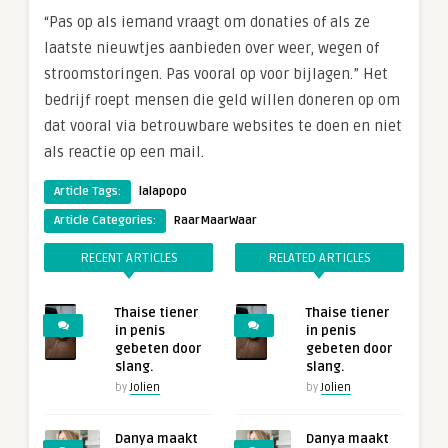
“Pas op als iemand vraagt om donaties of als ze
laatste nieuwtjes aanbieden over weer, wegen of
stroomstoringen. Pas vooral op voor bijlagen.” Het
bedrijf roept mensen die geld willen doneren op om
dat vooral via betrouwbare websites te doen en niet
als reactie op een mail.
Article Tags:
lalapopo
Article Categories:
RaarMaarWaar
RECENT ARTICLES
RELATED ARTICLES
Thaise tiener
Thaise tiener
in penis
in penis
gebeten door
gebeten door
slang.
slang.
by
Jolien
by
Jolien
Danya maakt
Danya maakt