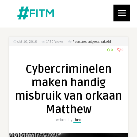
voor
okt 10, 2016
1450
Views
Reacties uitgeschakeld
Cybercriminele
0
0
maken
handig
Cybercriminelen
misbruik
van
maken handig
orkaan
Matthew
misbruik van orkaan
Matthew
Written by
Theo