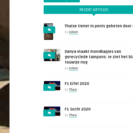
RECENT ARTICLES
Thaise tiener in penis gebeten door 
by
Jolien
Danya maakt mondkapjes van
gerecyclede tampons: Je ziet het b
touwtje nog
by
Jolien
F1 Eifel 2020
by
Theo
F1 Sochi 2020
by
Theo