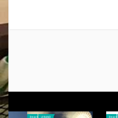
Reacties
LEBAND
Reacties
RAARMAARW