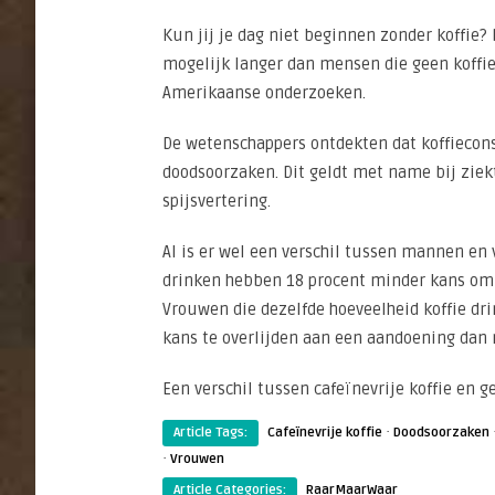
Kun jij je dag niet beginnen zonder koffie? 
mogelijk langer dan mensen die geen koffie
Amerikaanse onderzoeken.
De wetenschappers ontdekten dat koffiecons
doodsoorzaken. Dit geldt met name bij zie
spijsvertering.
Al is er wel een verschil tussen mannen en
drinken hebben 18 procent minder kans om t
Vrouwen die dezelfde hoeveelheid koffie dri
kans te overlijden aan een aandoening dan n
Een verschil tussen cafeïnevrije koffie en ge
·
Article Tags:
Cafeïnevrije koffie
Doodsoorzaken
·
Vrouwen
Article Categories:
RaarMaarWaar