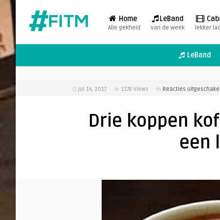
Home
LeBand
Cab
Alle gekheid
van de week
lekker la
LeBand
jul 14, 2017
1178
Views
Reacties uitgeschake
Drie koppen kof
een 