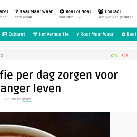
aret
Raar Maar Waar
Beat of Neat
Contact
chen!
echt waar!
wat vind jij ?
Laat wat van je horen
Cabaret
Het Verhaaltje
Raar Maar Waar
Beat 
voor
0
0
ld
Drie
koppen
fie per dag zorgen voor
koffie
per
langer leven
dag
zorgen
Written by
Jolien
voor
een
langer
leven