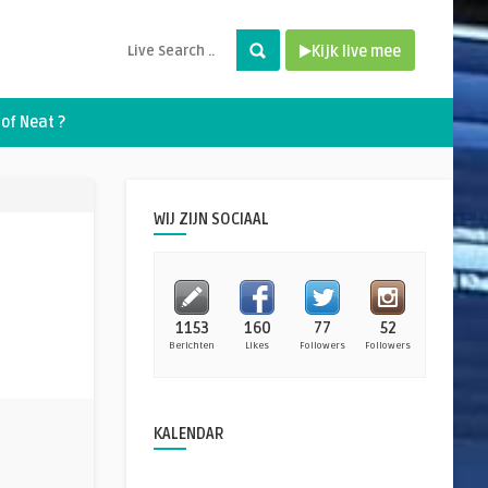
Kijk live mee
of Neat ?
WIJ ZIJN SOCIAAL
1153
160
77
52
Berichten
Likes
Followers
Followers
KALENDAR