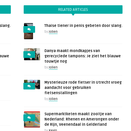
RELATED ARTICLES
slang.
Thaise tiener in penis gebeten door slang.
by
Jolien
Danya maakt mondkapjes van
lauwe
gerecyclede tampons: Je ziet het blauwe
touwtje nog
by
Jolien
Mysterieuze rode fietser in Utrecht vroeg
aandacht voor gebruiken
fietsenstallingen
by
Jolien
Supermarktketen maakt zooitje van
Nederland: Rhenen en Amerongen onder
de Rijn, Veenendaal in Gelderland
by
Kevin