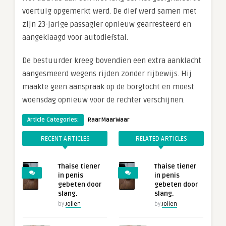
voertuig opgemerkt werd. De dief werd samen met
zijn 23-jarige passagier opnieuw gearresteerd en
aangeklaagd voor autodiefstal.
De bestuurder kreeg bovendien een extra aanklacht
aangesmeerd wegens rijden zonder rijbewijs. Hij
maakte geen aanspraak op de borgtocht en moest
woensdag opnieuw voor de rechter verschijnen.
Article Categories:
RaarMaarWaar
RECENT ARTICLES
RELATED ARTICLES
Thaise tiener
Thaise tiener
in penis
in penis
gebeten door
gebeten door
slang.
slang.
by
Jolien
by
Jolien