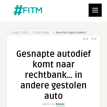
voor
aug 2, 2019
1062
Views
Reacties uitgeschakeld
Gesnapte
0
0
autodief
komt
Gesnapte autodief
naar
rechtbank…
komt naar
in
andere
rechtbank… in
gestolen
auto
andere gestolen
auto
Written by
Meinte