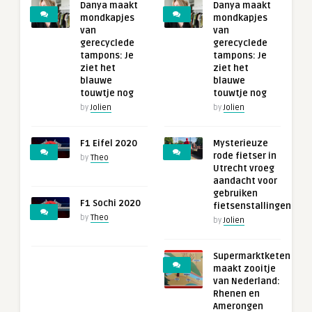
Danya maakt
Danya maakt
mondkapjes
mondkapjes
van
van
gerecyclede
gerecyclede
tampons: Je
tampons: Je
ziet het
ziet het
blauwe
blauwe
touwtje nog
touwtje nog
by
Jolien
by
Jolien
F1 Eifel 2020
Mysterieuze
rode fietser in
by
Theo
Utrecht vroeg
aandacht voor
gebruiken
F1 Sochi 2020
fietsenstallingen
by
Theo
by
Jolien
Supermarktketen
maakt zooitje
van Nederland:
Rhenen en
Amerongen