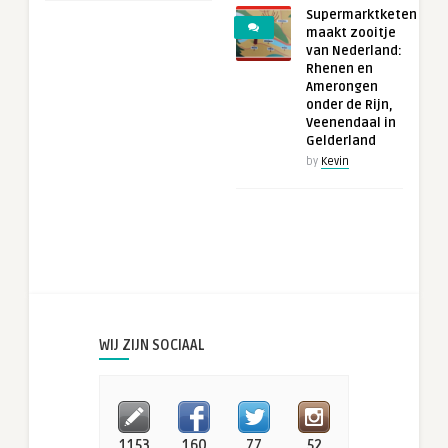
Supermarktketen
maakt zooitje
van Nederland:
Rhenen en
Amerongen
onder de Rijn,
Veenendaal in
Gelderland
by
Kevin
WIJ ZIJN SOCIAAL
1153
160
77
52