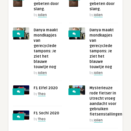
gebeten door
gebeten door
slang.
slang.
by
Jolien
by
Jolien
Danya maakt
Danya maakt
mondkapjes
mondkapjes
van
van
gerecyclede
gerecyclede
tampons: Je
tampons: Je
ziet het
ziet het
blauwe
blauwe
touwtje nog
touwtje nog
by
Jolien
by
Jolien
F1 Eifel 2020
Mysterieuze
rode fietser in
by
Theo
Utrecht vroeg
aandacht voor
gebruiken
F1 Sochi 2020
fietsenstallingen
by
Theo
by
Jolien