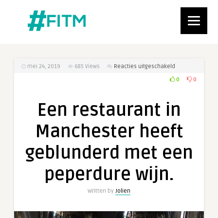
voor
mei 24, 2019
685
Views
Reacties uitgeschakeld
Een
0
0
restaurant
in
Een restaurant in
Manchester
heeft
Manchester heeft
geblunderd
met
geblunderd met een
een
peperdure
peperdure wijn.
wijn.
Written by
Jolien