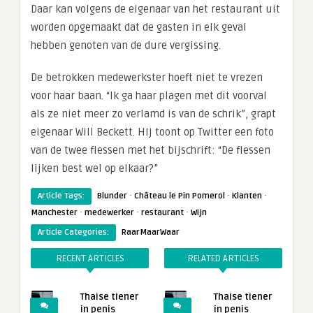
Daar kan volgens de eigenaar van het restaurant uit
worden opgemaakt dat de gasten in elk geval
hebben genoten van de dure vergissing.
De betrokken medewerkster hoeft niet te vrezen
voor haar baan. “Ik ga haar plagen met dit voorval
als ze niet meer zo verlamd is van de schrik”, grapt
eigenaar Will Beckett. Hij toont op Twitter een foto
van de twee flessen met het bijschrift: “De flessen
lijken best wel op elkaar?”
·
·
·
Article Tags:
Blunder
Château le Pin Pomerol
Klanten
·
·
·
Manchester
medewerker
restaurant
Wijn
Article Categories:
RaarMaarWaar
RECENT ARTICLES
RELATED ARTICLES
Thaise tiener
Thaise tiener
in penis
in penis