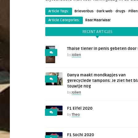
·
·
·
Article Tags:
Brievenbus
Dark web
drugs
Pillen
Article Categories:
RaarMaarWaar
RECENT ARTICLES
Thaise tiener in penis gebeten door 
by
Jolien
Danya maakt mondkapjes van
gerecyclede tampons: Je ziet het b
touwtje nog
by
Jolien
F1 Eifel 2020
by
Theo
F1 Sochi 2020