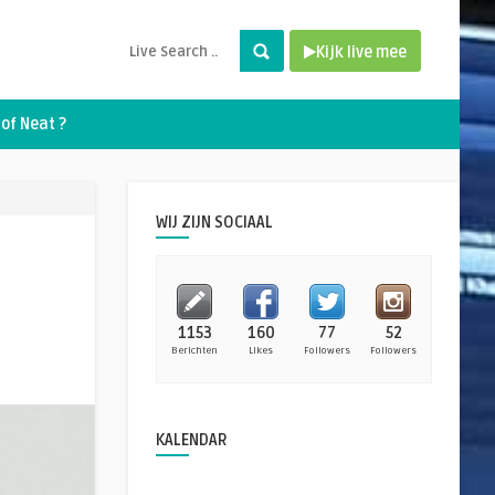
Kijk live mee
of Neat ?
WIJ ZIJN SOCIAAL
1153
160
77
52
Berichten
Likes
Followers
Followers
KALENDAR