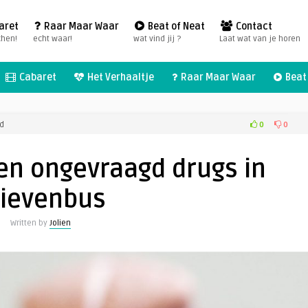
aret
Raar Maar Waar
Beat of Neat
Contact
chen!
echt waar!
wat vind jij ?
Laat wat van je horen
Cabaret
Het Verhaaltje
Raar Maar Waar
Beat 
voor
0
0
ld
Studenten
krijgen
en ongevraagd drugs in
ongevraagd
drugs
rievenbus
in
brievenbus
Written by
Jolien