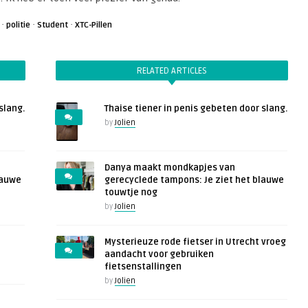
·
·
·
politie
Student
XTC-Pillen
RELATED ARTICLES
slang.
Thaise tiener in penis gebeten door slang.
by
Jolien
Danya maakt mondkapjes van
lauwe
gerecyclede tampons: Je ziet het blauwe
touwtje nog
by
Jolien
Mysterieuze rode fietser in Utrecht vroeg
aandacht voor gebruiken
fietsenstallingen
by
Jolien