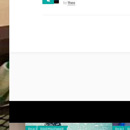
by
Theo
Reacties
RAARMAARWAAR
Reacties
RAARMAARW