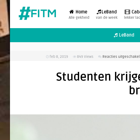
Home
LeBand
Cab
Alle gekheid
van de week
lekker la
LeBand
feb 8, 2019
849
Views
Reacties uitgeschake
Studenten krijg
b