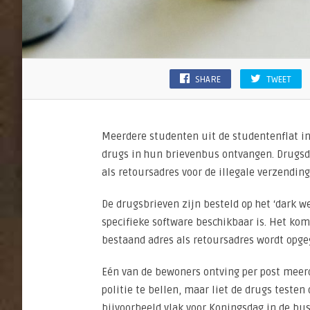
SHARE
TWEET
Meerdere studenten uit de studentenflat i
drugs in hun brievenbus ontvangen. Drugsd
als retoursadres voor de illegale verzending
De drugsbrieven zijn besteld op het ‘dark w
specifieke software beschikbaar is. Het komt
bestaand adres als retoursadres wordt opgeg
Eén van de bewoners ontving per post meerde
politie te bellen, maar liet de drugs testen 
bijvoorbeeld vlak voor Koningsdag in de bus.