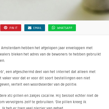
PIN IT
EMAIL
WHATSAPP
n Amsterdam hebben het afgelopen jaar enveloppen met
ealers bleken het adres van de bewoners te hebben gebruikt
en.
eb’, een afgeschermd deel van het internet dat alleen met
 vaker voor dat er voor dit soort bestellingen een niet
even, vertelt een woordvoerder van de politie.
re xtc-pillen en zakjes cocaïne. Hij besloot echter niet de
om vervolgens zelf te gebruiken. ‘Die pillen kreeg ik
 Ik heb er toen veel plezier van gehad.