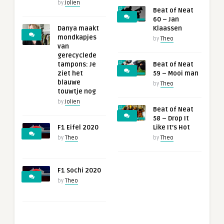
by
Jolien
Beat of Neat
60 – Jan
Danya maakt
Klaassen
mondkapjes
by
Theo
van
gerecyclede
tampons: Je
Beat of Neat
ziet het
59 – Mooi man
blauwe
by
Theo
touwtje nog
by
Jolien
Beat of Neat
58 – Drop It
F1 Eifel 2020
Like It’s Hot
by
Theo
by
Theo
F1 Sochi 2020
by
Theo