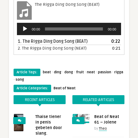
The Rigga Ding Dong Song (BEAT)
Audiospeler
00:00
00:00
1.
The Rigga Ding Dong Song (BEAT)
0:22
2.
The Rigga Ding Dong Song (NEAT)
0:21
·
·
·
·
·
·
Article Tags:
beat
ding
dong
fruit
neat
passion
rigga
·
song
Article Categories:
Beat of Neat
RECENT ARTICLES
RELATED ARTICLES
Thaise tiener
Beat of Neat
in penis
61 – Jolene
gebeten door
by
Theo
slang.