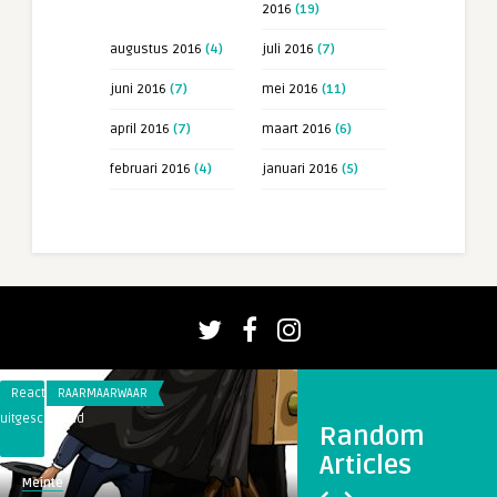
2016
(19)
augustus 2016
(4)
juli 2016
(7)
juni 2016
(7)
mei 2016
(11)
april 2016
(7)
maart 2016
(6)
februari 2016
(4)
januari 2016
(5)
Reacties
RAARMAARWAAR
Reacties
RAARMAARWAAR
uitgeschakeld
uitgeschakeld
Random
voor
voor
Articles
Schadeclaim
Franse
Meinte
Jolien
rond
buschauffeurs