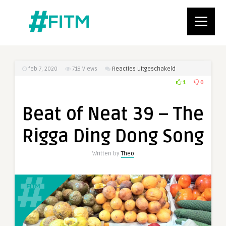
voor
feb 7, 2020
718
Views
Reacties uitgeschakeld
Beat
1
0
of
Neat
Beat of Neat 39 – The
39
–
Rigga Ding Dong Song
The
Rigga
Written by
Theo
Ding
Dong
Song