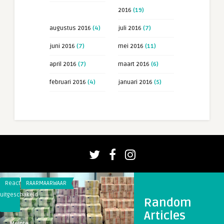
2016
(19)
augustus 2016
(4)
juli 2016
(7)
juni 2016
(7)
mei 2016
(11)
april 2016
(7)
maart 2016
(6)
februari 2016
(4)
januari 2016
(5)
Reacties
RAARMAARWAAR
Reacties
BEAT OF NEAT
uitgeschakeld
uitgeschakeld
Random
voor
voor
Articles
Pakje
Beat
Theo
Meinte