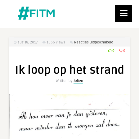
voor
aug 18, 2017
1066
Views
Reacties uitgeschakeld
Ik
0
0
loop
op
Ik loop op het strand
het
strand
Written by
Jolien