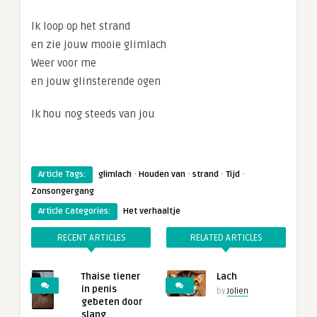
Ik loop op het strand
en zie jouw mooie glimlach
Weer voor me
en jouw glinsterende ogen
Ik hou nog steeds van jou
·
·
·
·
Article Tags:
glimlach
Houden van
strand
Tijd
Zonsongergang
Article Categories:
Het verhaaltje
RECENT ARTICLES
RELATED ARTICLES
Thaise tiener
Lach
in penis
by
Jolien
gebeten door
slang.