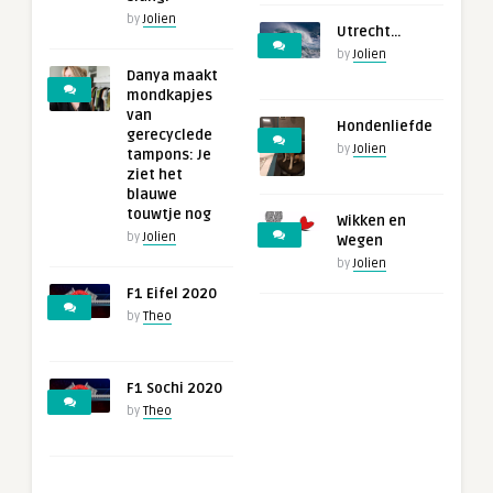
by
Jolien
Utrecht…
by
Jolien
Danya maakt
mondkapjes
van
Hondenliefde
gerecyclede
by
Jolien
tampons: Je
ziet het
blauwe
touwtje nog
Wikken en
by
Jolien
Wegen
by
Jolien
F1 Eifel 2020
by
Theo
F1 Sochi 2020
by
Theo