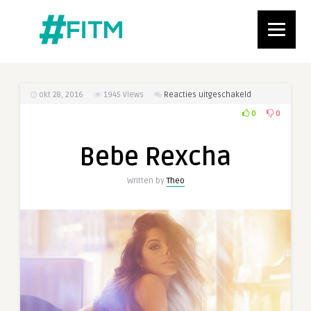
voor
okt 28, 2016
1945
Views
Reacties uitgeschakeld
Bebe
0
0
Rexcha
Bebe Rexcha
Written by
Theo