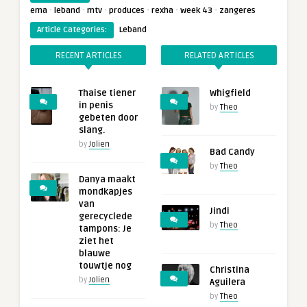
·
·
·
·
·
·
ema
leband
mtv
produces
rexha
week 43
zangeres
Article Categories:
Leband
RECENT ARTICLES
RELATED ARTICLES
Thaise tiener
Whigfield
in penis
by
Theo
gebeten door
slang.
by
Jolien
Bad Candy
by
Theo
Danya maakt
mondkapjes
van
Jindi
gerecyclede
by
Theo
tampons: Je
ziet het
blauwe
touwtje nog
Christina
by
Jolien
Aguilera
by
Theo