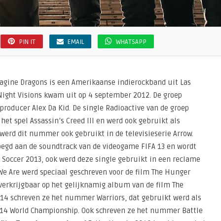
PIN IT
EMAIL
WHATSAPP
agine Dragons is een Amerikaanse indierockband uit Las
Night Visions kwam uit op 4 september 2012. De groep
oducer Alex Da Kid. De single Radioactive van de groep
et spel Assassin’s Creed III en werd ook gebruikt als
werd dit nummer ook gebruikt in de televisieserie Arrow.
oegd aan de soundtrack van de videogame FIFA 13 en wordt
 Soccer 2013, ook werd deze single gebruikt in een reclame
e Are werd speciaal geschreven voor de film The Hunger
erkrijgbaar op het gelijknamig album van de film The
14 schreven ze het nummer Warriors, dat gebruikt werd als
014 World Championship. Ook schreven ze het nummer Battle