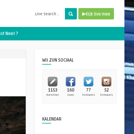
Kijk live mee
of Neat ?
WIJ ZIJN SOCIAAL
1153
160
77
52
Berichten
Likes
Followers
Followers
KALENDAR