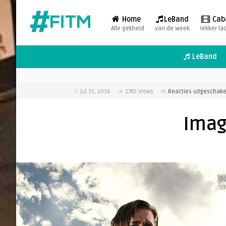
Home
LeBand
Cab
Alle gekheid
van de week
lekker la
LeBand
jul 15, 2016
1785
Views
Reacties uitgeschake
Imag