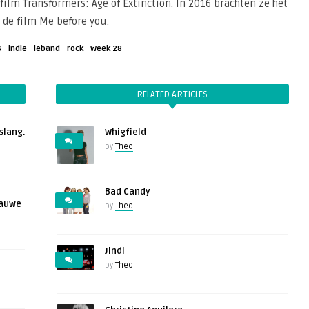
 film Transformers: Age of Extinction. In 2016 brachten ze het
 de film Me before you.
·
·
·
·
s
indie
leband
rock
week 28
RELATED ARTICLES
slang.
Whigfield
by
Theo
Bad Candy
lauwe
by
Theo
Jindi
by
Theo