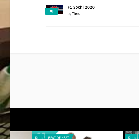
F1 Sochi 2020
by
Theo
Reacties
BEAT OF NEAT
Reacties
RAARMAARW