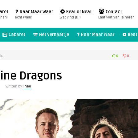
aret
Raar Maar Waar
Beat of Neat
Contact
chen!
echt waar!
wat vind jij ?
Laat wat van je horen
Cabaret
Het Verhaaltje
Raar Maar Waar
Beat 
voor
0
0
ld
Imagine
Dragons
ine Dragons
Written by
Theo