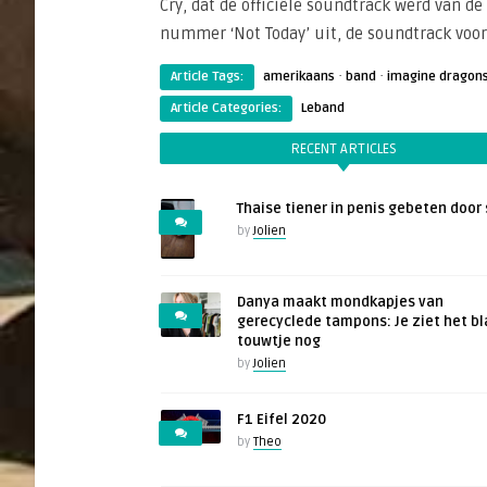
Cry, dat de officiële soundtrack werd van de
nummer ‘Not Today’ uit, de soundtrack voor
·
·
Article Tags:
amerikaans
band
imagine dragon
Article Categories:
Leband
RECENT ARTICLES
Thaise tiener in penis gebeten door 
by
Jolien
Danya maakt mondkapjes van
gerecyclede tampons: Je ziet het b
touwtje nog
by
Jolien
F1 Eifel 2020
by
Theo