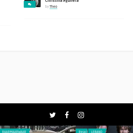
Christina Aguilera
by
Theo
AAR
Reacties
LEBAND