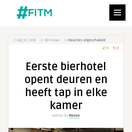
voor
aug 31, 2018
981
Views
Reacties uitgeschakeld
Eerste
0
0
bierhotel
opent
Eerste bierhotel
deuren
en
opent deuren en
heeft
tap
heeft tap in elke
in
elke
kamer
kamer
Written by
Meinte