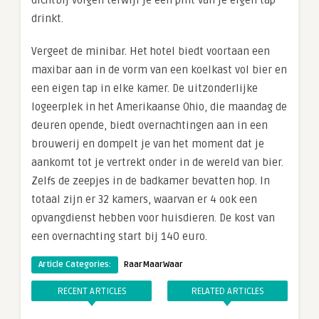
dichtbij volgen terwijl je een pint van je eigen tap
drinkt.
Vergeet de minibar. Het hotel biedt voortaan een
maxibar aan in de vorm van een koelkast vol bier en
een eigen tap in elke kamer. De uitzonderlijke
logeerplek in het Amerikaanse Ohio, die maandag de
deuren opende, biedt overnachtingen aan in een
brouwerij en dompelt je van het moment dat je
aankomt tot je vertrekt onder in de wereld van bier.
Zelfs de zeepjes in de badkamer bevatten hop. In
totaal zijn er 32 kamers, waarvan er 4 ook een
opvangdienst hebben voor huisdieren. De kost van
een overnachting start bij 140 euro.
Article Categories:
RaarMaarWaar
RECENT ARTICLES
RELATED ARTICLES