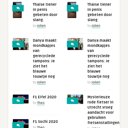
Thaise tiener
Thaise tiener
in penis
in penis
gebeten door
gebeten door
slang.
slang.
by
Jolien
by
Jolien
Danya maakt
Danya maakt
mondkapjes
mondkapjes
van
van
gerecyclede
gerecyclede
tampons: Je
tampons: Je
ziet het
ziet het
blauwe
blauwe
touwtje nog
touwtje nog
by
Jolien
by
Jolien
F1 Eifel 2020
Mysterieuze
rode fietser in
by
Theo
Utrecht vroeg
aandacht voor
gebruiken
F1 Sochi 2020
fietsenstallingen
by
Theo